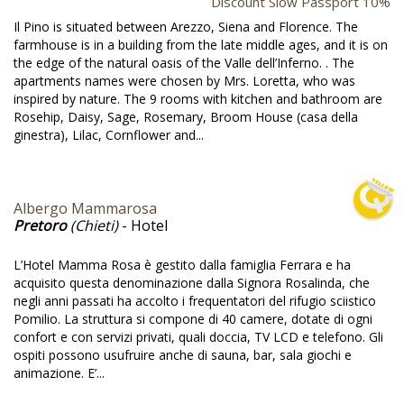
dget di benvenuto @en
Discount Slow Passport 10%
Il Pino is situated between Arezzo, Siena and Florence. The
stronomia trentina @en
farmhouse is in a building from the late middle ages, and it is on
ardini con visite guidate @en
the edge of the natural oasis of the Valle dell’Inferno. . The
apartments names were chosen by Mrs. Loretta, who was
ochi per bambini @en
inspired by nature. The 9 rooms with kitchen and bathroom are
Rosehip, Daisy, Sage, Rosemary, Broom House (casa della
ornate nell'orto @en
ginestra), Lilac, Cornflower and...
icine monumentale @en
appe @en
Albergo Mammarosa
 Dominio di Bagnoli @en
Pretoro
(Chieti)
- Hotel
pianti fotovoltaici @en
L’Hotel Mamma Rosa è gestito dalla famiglia Ferrara e ha
ianti sciistici @en
acquisito questa denominazione dalla Signora Rosalinda, che
negli anni passati ha accolto i frequentatori del rifugio sciistico
pianto di teleriscaldamento @en
Pomilio. La struttura si compone di 40 camere, dotate di ogni
confort e con servizi privati, quali doccia, TV LCD e telefono. Gli
pianto fotovoltaico @en
ospiti possono usufruire anche di sauna, bar, sala giochi e
animazione. E’...
formazioni sul territorio @en