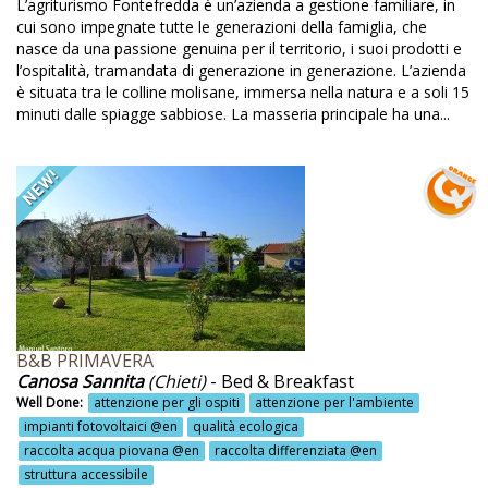
L’agriturismo Fontefredda è un’azienda a gestione familiare, in
cui sono impegnate tutte le generazioni della famiglia, che
odotti tipici Gargano @en
nasce da una passione genuina per il territorio, i suoi prodotti e
dotti tipici locali @en
l’ospitalità, tramandata di generazione in generazione. L’azienda
è situata tra le colline molisane, immersa nella natura e a soli 15
odotto biologici @en
minuti dalle spiagge sabbiose. La masseria principale ha una...
dotto riciclati @en
oduzione capi 100% naturali @en
oduzione cibi tipici @en
oduzione e vendita diretta olio e vino @en
oduzione fieno @en
oduzione mele con lotta guidata @en
B&B PRIMAVERA
oduzione olio @en
Canosa Sannita
(Chieti)
- Bed & Breakfast
Well Done:
attenzione per gli ospiti
attenzione per l'ambiente
oduzione prodotti tipici @en
impianti fotovoltaici @en
qualità ecologica
oduzione vini @en
raccolta acqua piovana @en
raccolta differenziata @en
struttura accessibile