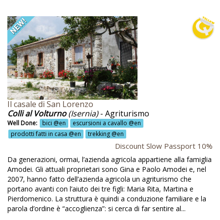
ssaggi @en
eriali locali per il restauro @en
teriali naturali @en
eting @en
nù vegetariano @en
nù vegetariano e vegano @en
Il casale di San Lorenzo
ele @en
Colli al Volturno
(Isernia)
- Agriturismo
Well Done:
bici @en
escursioni a cavallo @en
tilleto bio @en
prodotti fatti in casa @en
trekking @en
Discount Slow Passport 10%
ntagna @en
Da generazioni, ormai, l’azienda agricola appartiene alla famiglia
ntaione @en
Amodei. Gli attuali proprietari sono Gina e Paolo Amodei e, nel
2007, hanno fatto dell’azienda agricola un agriturismo che
nte Subasio @en
portano avanti con l’aiuto dei tre figli: Maria Rita, Martina e
stra attrezzi agricoli @en
Pierdomenico. La struttura è quindi a conduzione familiare e la
parola d’ordine è “accoglienza”: si cerca di far sentire al...
stre d'arte @en