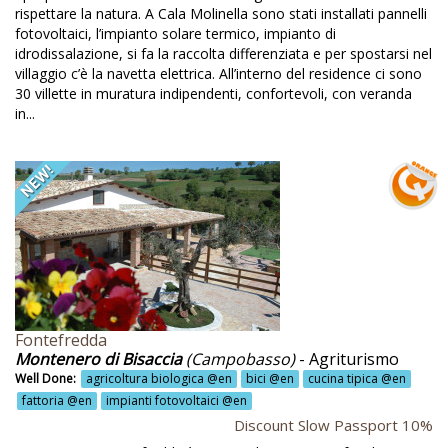
rispettare la natura. A Cala Molinella sono stati installati pannelli
anzo veloce gratis @en
fotovoltaici, l’impianto solare termico, impianto di
idrodissalazione, si fa la raccolta differenziata e per spostarsi nel
odotti a km zero @en
villaggio c’è la navetta elettrica. All’interno del residence ci sono
odotti artigianali @en
30 villette in muratura indipendenti, confortevoli, con veranda
in...
odotti biologici @en
odotti da agricoltura biologica @en
odotti dell'orto @en
dotti fatti in casa @en
odotti freschi @en
dotti locali @en
dotti locali fatti in casa @en
Fontefredda
Montenero di Bisaccia
(Campobasso)
- Agriturismo
odotti naturali @en
Well Done:
agricoltura biologica @en
bici @en
cucina tipica @en
fattoria @en
impianti fotovoltaici @en
dotti riciclati @en
Discount Slow Passport 10%
dotti tipici @en