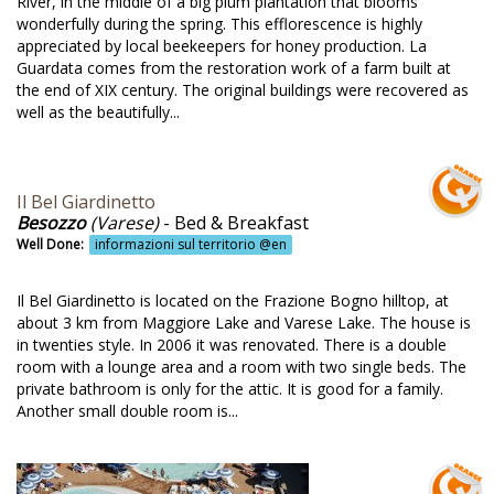
River, in the middle of a big plum plantation that blooms
ienda agricola bio @en
wonderfully during the spring. This efflorescence is highly
appreciated by local beekeepers for honey production. La
ienda agricola biologica @en
Guardata comes from the restoration work of a farm built at
the end of XIX century. The original buildings were recovered as
ienda agricola certificata @en
well as the beautifully...
ienda didattica @en
B @en
Il Bel Giardinetto
b Toscana @en
Besozzo
(Varese)
- Bed & Breakfast
Well Done:
informazioni sul territorio @en
lsorano @en
mbini gratis @en
Il Bel Giardinetto is located on the Frazione Bogno hilltop, at
about 3 km from Maggiore Lake and Varese Lake. The house is
ratto @en
in twenties style. In 2006 it was renovated. There is a double
room with a lounge area and a room with two single beds. The
sso impatto ambientale @en
private bathroom is only for the attic. It is good for a family.
auty farm @en
Another small double room is...
d and breakfast @en
blioteca @en