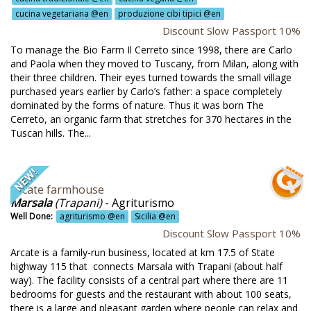
alizzazione confetture @en
cucina vegetariana @en
produzione cibi tipici @en
cupero acque piovane e di scarico @en
Discount Slow Passport 10%
To manage the Bio Farm Il Cerreto since 1998, there are Carlo
lax @en
and Paola when they moved to Tuscany, from Milan, along with
sidenza storica @en
their three children. Their eyes turned towards the small village
purchased years earlier by Carlo’s father: a space completely
aprmio energetico @en
dominated by the forms of nature. Thus it was born The
Cerreto, an organic farm that stretches for 370 hectares in the
cca colazione bio @en
Tuscan hills. The...
iclo materiali @en
qualificazione sostenibile @en
Arcate farmhouse
so @en
Marsala
(Trapani)
- Agriturismo
Well Done:
agriturismo @en
Sicilia @en
sparmio energetico @en
Discount Slow Passport 10%
sparmio idrico @en
Arcate is a family-run business, located at km 17.5 of State
highway 115 that connects Marsala with Trapani (about half
spetto ambientale @en
way). The facility consists of a central part where there are 11
bedrooms for guests and the restaurant with about 100 seats,
tilizzo acque di scarico @en
there is a large and pleasant garden where people can relax and