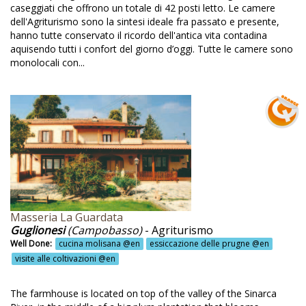
caseggiati che offrono un totale di 42 posti letto. Le camere
chitettura medievale @en
dell'Agriturismo sono la sintesi ideale fra passato e presente,
ea giochi @en
hanno tutte conservato il ricordo dell'antica vita contadina
aquisendo tutti i confort del giorno d’oggi. Tutte le camere sono
ea giochi bambini @en
monolocali con...
ea pic-nic @en
mezzano @en
rampicata in parete @en
rampicate @en
te da recupero @en
sisi @en
Masseria La Guardata
mosfera di un tempo @en
Guglionesi
(Campobasso)
- Agriturismo
Well Done:
cucina molisana @en
essiccazione delle prugne @en
tività di educazione ambientale @en
visite alle coltivazioni @en
ività rurali @en
The farmhouse is located on top of the valley of the Sinarca
ienda agricola @en