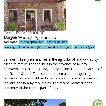
schi @en
sco @en
sco secolare @en
ttiglia di vino in omaggio @en
CANALES FARMHOUSE
uldering @en
Dorgali
(Nuoro)
- Agriturismo
one pratiche @en
Well Done:
cucina tipica @en
escursioni @en
omaggio di benvenuto @en
pannelli solari @en
Sardegna @en
tteri @en
labria @en
Canales is family run and lies in the agricultural land owned by
Nieddu’s family. The facility is in the province of Nuoro,
mino @en
between Dorgali and Oliena, is only 13 km from the beaches of
the Gulf of Orosei. The common room and the adjoining
mpagna @en
conservatory are bright and spacious, with panoramic views of
mpeggio @en
the lake and nearby mountains. The rooms, located in the
proximity of the central part of the...
mping @en
mpo da golf @en