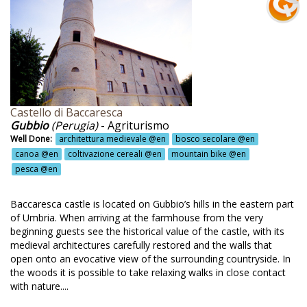
iveti @en
aggio agli ospiti @en
aggio benvenuto @en
aggio di benvenuto @en
tezzano @en
Castello di Baccaresca
ti @en
Gubbio
(Perugia)
- Agriturismo
Well Done:
architettura medievale @en
bosco secolare @en
to bio @en
canoa @en
coltivazione cereali @en
mountain bike @en
to biologico @en
pesca @en
to e frutteto @en
Baccaresca castle is located on Gubbio’s hills in the eastern part
servazioni astronomiche @en
of Umbria. When arriving at the farmhouse from the very
beginning guests see the historical value of the castle, with its
dova @en
medieval architectures carefully restored and the walls that
open onto an evocative view of the surrounding countryside. In
lestra @en
the woods it is possible to take relaxing walks in close contact
with nature....
nificazione @en