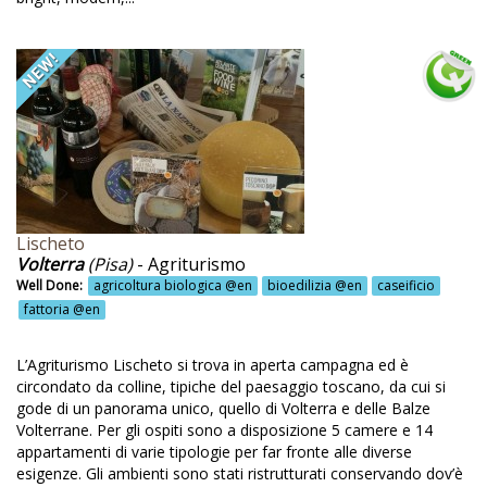
gustazione prodotti fatti in casa @en
gustazione prodotti locali @en
gustazioni @en
gustazioni al frantoio @en
gustazioni biologiche @en
gustazioni di vini @en
gustazioni prodotti locali @en
Lischeto
Volterra
(Pisa)
- Agriturismo
ersivi biologici @en
Well Done:
agricoltura biologica @en
bioedilizia @en
caseificio
mora storica @en
fattoria @en
spender sapone e shampoo @en
L’Agriturismo Lischeto si trova in aperta campagna ed è
ci fatti in casa @en
circondato da colline, tipiche del paesaggio toscano, da cui si
gode di un panorama unico, quello di Volterra e delle Balze
ci tipici @en
Volterrane. Per gli ospiti sono a disposizione 5 camere e 14
appartamenti di varie tipologie per far fronte alle diverse
lomiti @en
esigenze. Gli ambienti sono stati ristrutturati conservando dov’è