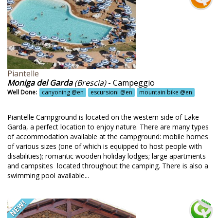
ci @en
ciclette @en
 edilizia @en
o natural swimming pool
Piantelle
o-laghetto balneabile @en
Moniga del Garda
(Brescia)
- Campeggio
Well Done:
canyoning @en
escursioni @en
mountain bike @en
odiversità @en
oedilizia @en
Piantelle Campground is located on the western side of Lake
Garda, a perfect location to enjoy nature. There are many types
olago @en
of accommodation available at the campground: mobile homes
of various sizes (one of which is equipped to host people with
ologico @en
disabilities); romantic wooden holiday lodges; large apartments
and campsites located throughout the camping. There is also a
opiscina @en
swimming pool available...
rra artigianale @en
rgo antico @en