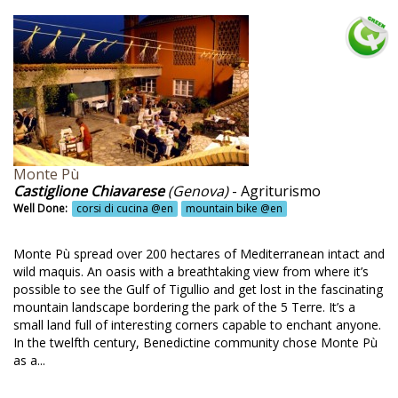
nneli solari @en
nelli fotovoltaici @en
nnelli soalri @en
nnelli solari @en
rapendio @en
rco Nazionale del pollino @en
Monte Pù
Castiglione Chiavarese
(Genova)
- Agriturismo
sseggiate a cavallo @en
Well Done:
corsi di cucina @en
mountain bike @en
sseggiate naturalistiche @en
ssiti @en
Monte Pù spread over 200 hectares of Mediterranean intact and
wild maquis. An oasis with a breathtaking view from where it’s
corsi naturalistici @en
possible to see the Gulf of Tigullio and get lost in the fascinating
mountain landscape bordering the park of the 5 Terre. It’s a
rcorsi transumanza @en
small land full of interesting corners capable to enchant anyone.
In the twelfth century, Benedictine community chose Monte Pù
rcorso natura @en
as a...
sca @en