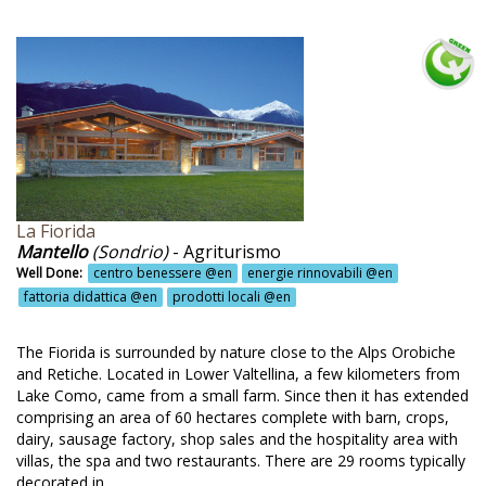
ltivazione zafferano @en
nvenzioni per attività sportive @en
rsi di agricultura @en
rsi di alimentazione @en
rsi di cucina @en
rsi di cucina pugliese @en
La Fiorida
si di cucina siciliana @en
Mantello
(Sondrio)
- Agriturismo
Well Done:
centro benessere @en
energie rinnovabili @en
si di cucina tipica @en
fattoria didattica @en
prodotti locali @en
rsi di fotografia @en
The Fiorida is surrounded by nature close to the Alps Orobiche
rsi di giardinaggio @en
and Retiche. Located in Lower Valtellina, a few kilometers from
Lake Como, came from a small farm. Since then it has extended
si di italiano @en
comprising an area of 60 hectares complete with barn, crops,
rsi di mosaico @en
dairy, sausage factory, shop sales and the hospitality area with
villas, the spa and two restaurants. There are 29 rooms typically
rsi di panificazione @en
decorated in...