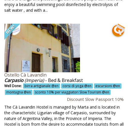
utilizzo dell'acqua piovana @en
enjoy a beautiful swimming pool disinfected by electrolysis of
salt water , and with a...
lerno @en
lvaguardia dell'ambiente @en
nta Maria di Leuca @en
pone naturale @en
rdegna @en
acchiera gigante @en
i @en
Ostello Cà Lavandìn
Carpasio
(Imperia)
- Bed & Breakfast
onto 10% passaporto Slow @en
Well Done:
birra artigianale @en
corsi di yoga @en
escursioni @en
montagna @en
sconto 10% per viaggiatori Slow Tourism @en
onto 10% passaporto Slow Tourism @en
Discount Slow Passport 10%
onto 10% per viaggiatori Slow Tourism @en
The Cà Lavandin Hostel is managed by Marta and is located in
the characteristic Ligurian village of Carpasio, surrounded by
ulture @en
nature of Argentina Valley, in the Province of Imperia. The
vicoltura naturalistica @en
Hostel is born from the desire to accommodate tourists from all