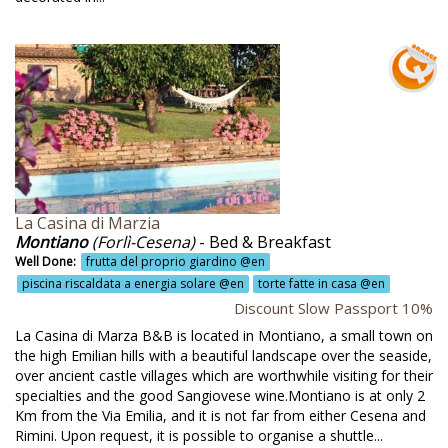
rsi di pasta fresca @en
rsi di pittura @en
rsi di ricamo punto assisi @en
rsi di tintura lana con erbe @en
rsi di yoga @en
rsi e laboratori per bambini e famiglie @en
La Casina di Marzia
rsi gestione animali @en
Montiano
(Forlì-Cesena)
- Bed & Breakfast
Well Done:
frutta del proprio giardino @en
rtesia @en
piscina riscaldata a energia solare @en
torte fatte in casa @en
senza @en
Discount Slow Passport 10%
La Casina di Marza B&B is located in Montiano, a small town on
omoterapia @en
the high Emilian hills with a beautiful landscape over the seaside,
over ancient castle villages which are worthwhile visiting for their
ostate fatte in casa @en
specialties and the good Sangiovese wine.Montiano is at only 2
cina @en
Km from the Via Emilia, and it is not far from either Cesena and
Rimini. Upon request, it is possible to organise a shuttle...