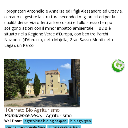
oduzione zafferano @en
omozione della cultura locale @en
I proprietari Antonello e Annalisa ed i figli Alessandro ed Ottavia,
cercano di gestire la struttura secondo i migliori criteri per la
osecco Broletto @en
qualità dei servizi offerti ai loro ospiti ed allo stesso tempo
scelgono azioni con il minor impatto ambientale. Il B&B è
glia @en
situato nella Regione Verde d’Europa, con ben tre Parchi
nto vendita campagna cia @en
Nazionali (d'Abruzzo, della Majella, Gran Sasso-Monti della
Laga), un Parco...
ccolta acqua piovana @en
ccolta differenziata @en
ccolta frutta @en
ccolta olive @en
ccolta ovile @en
colta riciclata @en
ccolta tartufi @en
Il Cerreto Bio Agriturismo
Pomarance
(Pisa)
- Agriturismo
fting @en
Well Done:
agricoltura biologica @en
biolago @en
cucina tradizionale @en
cucina vegana @en