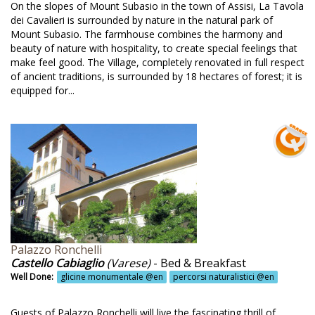
On the slopes of Mount Subasio in the town of Assisi, La Tavola
cursioni a cavallo @en
dei Cavalieri is surrounded by nature in the natural park of
Mount Subasio. The farmhouse combines the harmony and
cursioni a piedi @en
beauty of nature with hospitality, to create special feelings that
make feel good. The Village, completely renovated in full respect
cursioni attive con esperti @en
of ancient traditions, is surrounded by 18 hectares of forest; it is
ursioni con gli asini @en
equipped for...
cursioni e passeggiate @en
cursioni guidate @en
cursioni naturalistiche @en
cursioni storico-culturali @en
cursioni trekking @en
cursiosni naturalistiche @en
Palazzo Ronchelli
siccazione delle prugne @en
Castello Cabiaglio
(Varese)
- Bed & Breakfast
Well Done:
glicine monumentale @en
percorsi naturalistici @en
na @en
enti musicali @en
Guests of Palazzo Ronchelli will live the fascinating thrill of