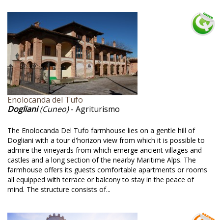
untain bike @en
untain-biking @en
seo attrezzi agricoli @en
tura @en
tura incontaminata @en
 barriere architettoniche @en
Enolocanda del Tufo
Dogliani
(Cuneo)
- Agriturismo
leggio bici @en
The Enolocanda Del Tufo farmhouse lies on a gentle hill of
leggio biciclette @en
Dogliani with a tour d'horizon view from which it is possible to
admire the vineyards from which emerge ancient villages and
rdic walking @en
castles and a long section of the nearby Maritime Alps. The
rdik walking @en
farmhouse offers its guests comfortable apartments or rooms
all equipped with terrace or balcony to stay in the peace of
to @en
mind. The structure consists of...
io @en