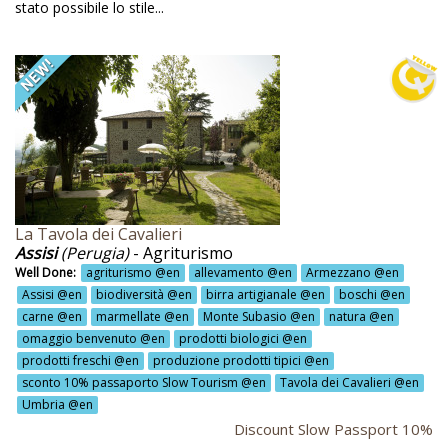
stato possibile lo stile...
o-piscina con acqua salata @en
osostenibilità @en
lizia ecosostenibile @en
ergia rinnovabile @en
ergia solare @en
ergie rinnovabili @en
ogastronomia tipica @en
La Tavola dei Cavalieri
Assisi
(Perugia)
- Agriturismo
uitazione naturale @en
Well Done:
agriturismo @en
allevamento @en
Armezzano @en
bolario @en
Assisi @en
biodiversità @en
birra artigianale @en
boschi @en
carne @en
marmellate @en
Monte Subasio @en
natura @en
boristeria @en
omaggio benvenuto @en
prodotti biologici @en
prodotti freschi @en
produzione prodotti tipici @en
curisoni a cavallo @en
sconto 10% passaporto Slow Tourism @en
Tavola dei Cavalieri @en
cursione @en
Umbria @en
Discount Slow Passport 10%
cursioni @en