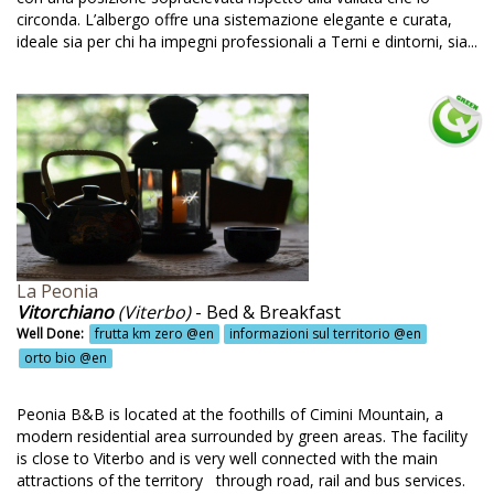
circonda. L’albergo offre una sistemazione elegante e curata,
nergistic garden
ideale sia per chi ha impegni professionali a Terni e dintorni, sia...
vola dei Cavalieri @en
cnologie green @en
lemark @en
nde @en
rmo-cucina @en
tti verdi @en
La Peonia
xtile tours @en
Vitorchiano
(Viterbo)
- Bed & Breakfast
Well Done:
frutta km zero @en
informazioni sul territorio @en
rte fatte in casa @en
orto bio @en
scana @en
Peonia B&B is located at the foothills of Cimini Mountain, a
urism @en
modern residential area surrounded by green areas. The facility
anquillità @en
is close to Viterbo and is very well connected with the main
attractions of the territory through road, rail and bus services.