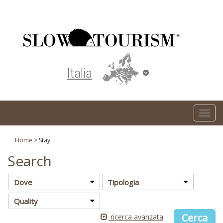
Turismo responsabile ed ecosostenibile
Italia
T
o
g
Home
>
Stay
g
Search
l
e
Dove
Tipologia
n
Quality
a
v
ricerca avanzata