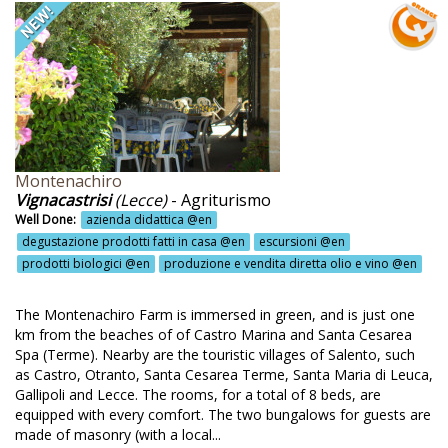
sto di benvenuto @en
aspole @en
i biologici @en
i fatti in casa @en
i locali @en
Montenachiro
tà di castello @en
Vignacastrisi
(Lecce)
- Agriturismo
Well Done:
azienda didattica @en
lazione dolce o salata @en
degustazione prodotti fatti in casa @en
escursioni @en
lazioni salate vegetariane @en
prodotti biologici @en
produzione e vendita diretta olio e vino @en
llaborazione con i GAL @en
The Montenachiro Farm is immersed in green, and is just one
ltivazione cereali @en
km from the beaches of of Castro Marina and Santa Cesarea
Spa (Terme). Nearby are the touristic villages of Salento, such
ltivazione erbe aromatiche @en
as Castro, Otranto, Santa Cesarea Terme, Santa Maria di Leuca,
Gallipoli and Lecce. The rooms, for a total of 8 beds, are
tivazione prodotti locali @en
equipped with every comfort. The two bungalows for guests are
ltivazione rose @en
made of masonry (with a local...