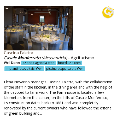
af peeping @en
gno naturale @en
zioni di cucina @en
cali luminosi e termici @en
canda @en
ci temporizzate @en
Cascina Faletta
Casale Monferrato
(Alessandria)
- Agriturismo
dovico Widmann @en
Well Done:
azienda agricola @en
bioedilizia @en
neggio @en
impianti fotovoltaici @en
piscina acqua salata @en
rche @en
Elena Novarino manages Cascina Faletta, with the collaboration
re @en
of the staff in the kitchen, in the dining area and with the help of
the devoted to farm work. The Farmhouse is located a few
mellata e dolci fatti in casa @en
kilometers from the center, on the hills of Casale Monferrato,
its construction dates back to 1881 and was completely
rmellate @en
renovated by the current owners who have followed the criteria
rmellate fatte in casa @en
of green building and...