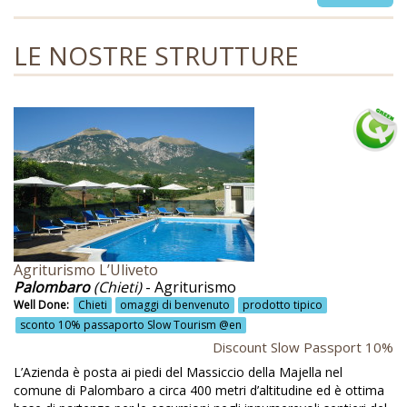
i
g
l Done
LE NOSTRE STRUTTURE
a
ruzzo @en
t
cogienza animali @en
i
o
coglienza in lingua @en
n
eto balsamico @en
qua da fonte @en
qua di fonte @en
quedotto rurale @en
Agriturismo L’Uliveto
ricoltura biodinamica @en
Palombaro
(Chieti)
- Agriturismo
Well Done:
Chieti
omaggi di benvenuto
prodotto tipico
ricoltura biologica @en
sconto 10% passaporto Slow Tourism @en
Discount Slow Passport 10%
riturismo @en
L’Azienda è posta ai piedi del Massiccio della Majella nel
levamento @en
comune di Palombaro a circa 400 metri d’altitudine ed è ottima