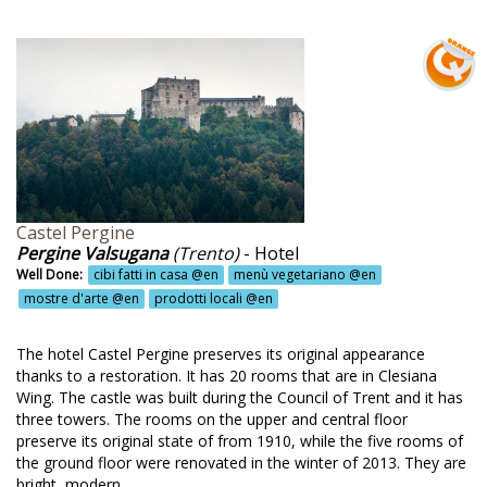
cina autentica @en
cina biologica @en
cina emiliana locale @en
cina gallurese @en
cina molisana @en
cina per celiaci @en
cina tipica @en
Castel Pergine
Pergine Valsugana
(Trento)
- Hotel
cina tradizionale @en
Well Done:
cibi fatti in casa @en
menù vegetariano @en
mostre d'arte @en
prodotti locali @en
cina vegana @en
cina vegetariana @en
The hotel Castel Pergine preserves its original appearance
thanks to a restoration. It has 20 rooms that are in Clesiana
cina vegetariana e vegana @en
Wing. The castle was built during the Council of Trent and it has
gustazione di prodotti locali @en
three towers. The rooms on the upper and central floor
preserve its original state of from 1910, while the five rooms of
gustazione e vendita di prodotti @en
the ground floor were renovated in the winter of 2013. They are
bright, modern,...