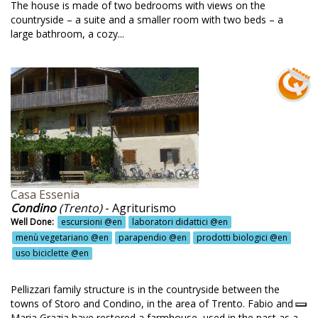
ekking @en
The house is made of two bedrooms with views on the
countryside – a suite and a smaller room with two beds – a
ekking nei parchi @en
large bathroom, a cozy...
rismo @en
bria @en
o biciclette @en
lizzo prodotti ecologici e biologici @en
canze ecologiche @en
sto @en
Casa Essenia
ndemmia @en
Condino
(Trento)
- Agriturismo
ndemmia tra i vigneti @en
Well Done:
escursioni @en
laboratori didattici @en
menù vegetariano @en
parapendio @en
prodotti biologici @en
ndita prodotti bio @en
uso biciclette @en
neto @en
Pellizzari family structure is in the countryside between the
gneti @en
towns of Storo and Condino, in the area of Trento. Fabio and
Maria Grazia have restored a farmhouse, used in the past as a