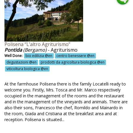
noa @en
ntina @en
nyoning @en
paccio Paestum @en
rlo Goldoni @en
Polisena “L’altro Agriturismo”
Pontida
(Bergamo)
- Agriturismo
rne @en
Well Done:
bio edilizia @en
centro benessere @en
degustazioni @en
prodotti da agricoltura biologica @en
rne biologica @en
viticoltura biologica @en
sa del'600 @en
At the farmhouse Polisena there is the family Locatelli ready to
sa di campagna @en
welcome you. Firstly, Mrs. Tosca and Mr. Marco respectively
na con il contadino @en
occupied in the management of the rooms and the restaurant
and in the management of the vineyards and animals. There are
ntro benessere @en
also their sons, Francesco the chef, Romildo and Mainardo in
the room, Giada and Cristiana at the breakfast area and at
ntro estetico @en
reception. Polisena is situated...
tro per ritiri @en