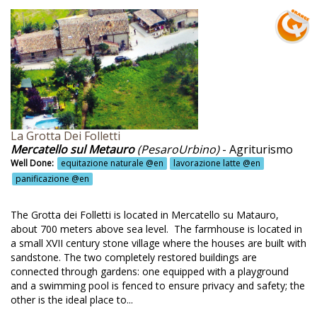
GLESE
olamento termo-acustico @en
nerari botanici @en
cuzzi @en
 Salle @en
boratori di smielatura @en
La Grotta Dei Folletti
Mercatello sul Metauro
(PesaroUrbino)
- Agriturismo
boratori didattici @en
Well Done:
equitazione naturale @en
lavorazione latte @en
boratori per bambini @en
panificazione @en
ghi @en
The Grotta dei Folletti is located in Mercatello su Matauro,
mpadine a basso consumo @en
about 700 meters above sea level. The farmhouse is located in
a small XVII century stone village where the houses are built with
tte e formaggi biologici @en
sandstone. The two completely restored buildings are
connected through gardens: one equipped with a playground
vorazione latte @en
and a swimming pool is fenced to ensure privacy and safety; the
other is the ideal place to...
 Capanne @en