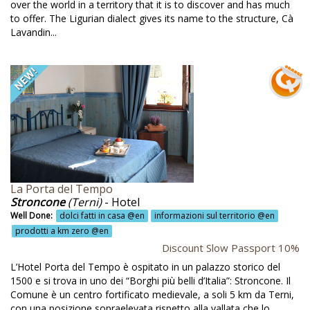
over the world in a territory that it is to discover and has much
 parla cinese @en
to offer. The Ligurian dialect gives its name to the structure, Cà
Lavandin...
ilia @en
racusa @en
to archeologico @en
ow tourism @en
cial eating @en
ggiorno in tenda o roulotte @en
lar panels
La Porta del Tempo
Stroncone
(Terni)
- Hotel
ort @en
Well Done:
dolci fatti in casa @en
informazioni sul territorio @en
ort all'aria aperta @en
prodotti a km zero @en
Discount Slow Passport 10%
umanti @en
L’Hotel Porta del Tempo è ospitato in un palazzo storico del
ruttura classe energetica classe A @en
1500 e si trova in uno dei “Borghi più belli d’Italia”: Stroncone. Il
Comune è un centro fortificato medievale, a soli 5 km da Terni,
ruttura in legno massiccio @en
con una posizione sopraelevata rispetto alla vallata che lo