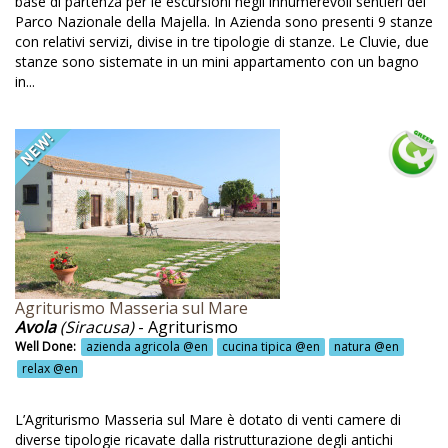
base di partenza per le escursioni negli innumerevoli sentieri del
levamento alpaca @en
Parco Nazionale della Majella. In Azienda sono presenti 9 stanze
levamento animali da cortile @en
con relativi servizi, divise in tre tipologie di stanze. Le Cluvie, due
stanze sono sistemate in un mini appartamento con un bagno
levamento asini @en
in...
levamento bestiame @en
levamento delle api @en
pinismo @en
imali @en
imali ammessi @en
tica Tenuta @en
Agriturismo Masseria sul Mare
sta @en
Avola
(Siracusa)
- Agriturismo
Well Done:
azienda agricola @en
cucina tipica @en
natura @en
iario @en
relax @en
icoltura @en
L’Agriturismo Masseria sul Mare è dotato di venti camere di
uila @en
diverse tipologie ricavate dalla ristrutturazione degli antichi