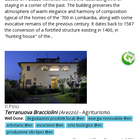
staying in a corner of the past. The building preserves the
ttoria @en
atmosphere of warm elegance and harmony of composition
typical of the homes of the '700 in Lombardia, along with some
ttoria animali domestici @en
evocative remains of the previous century. It dates back to 1587
ttoria biologica @en
the conversion of a fortified structure existing in 1400, in
"hunting house" of the...
ttoria didattica @en
ritura dei ciliegi @en
renze @en
rno di Zoldo @en
utta del proprio giardino @en
utta km zero @en
utteti @en
Il Pino
Terranuova Bracciolini
(Arezzo)
- Agriturismo
utteto @en
Well Done:
degustazioni prodotti locali @en
energia rinnovabile @en
erbolario @en
escursioni @en
orto biologico @en
utteto biologico @en
produzione cibi tipici @en