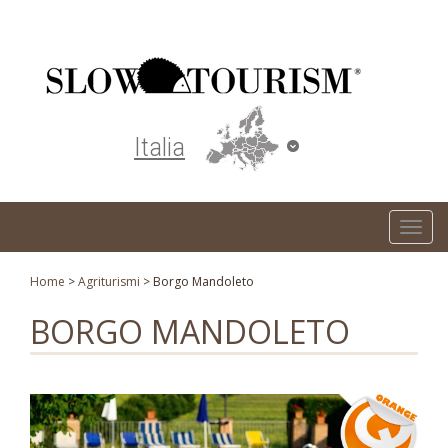
Turismo responsabile ed ecosostenibile
Italia
T
o
g
Home
>
Agriturismi
>
Borgo Mandoleto
g
BORGO MANDOLETO
l
e
n
a
v