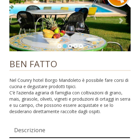
i
g
a
t
i
o
n
BEN FATTO
Nel Counry hotel Borgo Mandoleto è possibile fare corsi di
cucina e degustare prodotti tipici.
C’è l’azienda agraria di famiglia con coltivazioni di grano,
mais, girasole, oliveti, vigneti e produzioni di ortaggi in serra
e su campo, che possono essere acquistate e se lo
desiderano direttamente raccolte dagli ospiti.
Descrizione