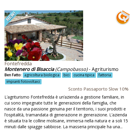
Azienda didattica
B&B
B&b Toscana
Bagno nel vino
Balsorano
Baratto
Basilicata
Fontefredda
Montenero di Bisaccia
(Campobasso)
- Agriturismo
Beauty farm
Ben Fatto:
agricoltura biologica
bici
cucina tipica
fattoria
impianti fotovoltaici
Bed and breakfast
Sconto Passaporto Slow 10%
Bevande di soia e riso
L’agriturismo Fontefredda è un’azienda a gestione familiare, in
cui sono impegnate tutte le generazioni della famiglia, che
Biblioteca
nasce da una passione genuina per il territorio, i suoi prodotti e
Bici
l’ospitalità, tramandata di generazione in generazione. L’azienda
è situata tra le colline molisane, immersa nella natura e a soli 15
Biciclette
minuti dalle spiagge sabbiose. La masseria principale ha una...