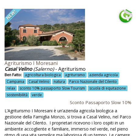
Corsi di pittura
Corsi di ricamo punto assisi
Corsi di tintura lana con erbe
Corsi di yoga
Corsi e laboratori per bambini e famiglie
Corsi gestione animali
Agriturismo I Moresani
Casal Velino
(Salerno)
- Agriturismo
Corso di cucina
Ben Fatto:
agricoltura biologica
agriturismo
azienda agricola
Cortesia
Campania
Casal Velino
natura
Parco Nazionale del Cilento
relax
sconto 10% passaporto Slow Tourism
scuola di equitazione
Cosenza
sostenibilità
verde
Cromoterapia
Sconto Passaporto Slow 10%
L’Agriturismo I Moresani è un’azienda agricola biologica a
Cucina
gestione della Famiglia Monzo, si trova a Casal Velino, nel Parco
Nazionale del Cilento. I proprietari ricevono i loro ospiti in un
Cucina autentica
ambiente accogliente e familiare, immerso nel verde, nel pieno
Cucina biologica
ritmo di una vita semplice ma laboriosa di un tempo. Le camere