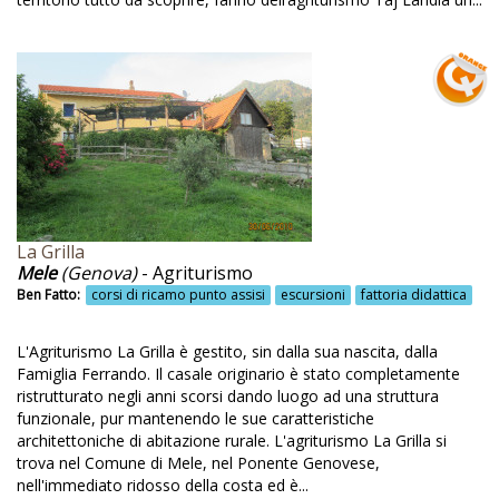
Assisi
Atmosfera di un tempo
Attenzione per gli ospiti
Attenzione per l'ambiente
Attività di educazione ambientale
Attività rurali
La Grilla
Attività rurali con i clienti
Mele
(Genova)
- Agriturismo
Ben Fatto:
corsi di ricamo punto assisi
escursioni
fattoria didattica
Azienda agricola
Azienda agricola bio
L'Agriturismo La Grilla è gestito, sin dalla sua nascita, dalla
Famiglia Ferrando. Il casale originario è stato completamente
Azienda agricola biologica
ristrutturato negli anni scorsi dando luogo ad una struttura
funzionale, pur mantenendo le sue caratteristiche
Azienda agricola certificata
architettoniche di abitazione rurale. L'agriturismo La Grilla si
Azienda biologica
trova nel Comune di Mele, nel Ponente Genovese,
nell'immediato ridosso della costa ed è...