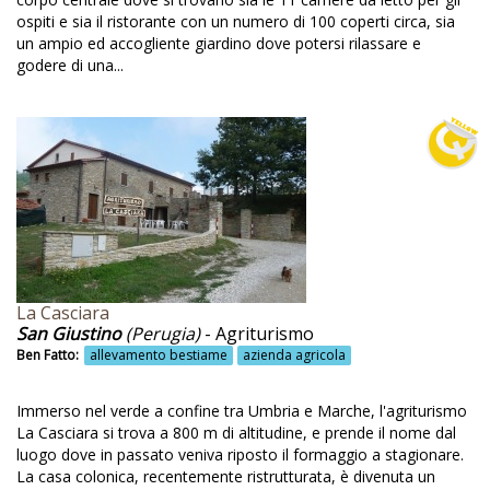
Adatto a persone con disabilità
ospiti e sia il ristorante con un numero di 100 coperti circa, sia
un ampio ed accogliente giardino dove potersi rilassare e
Adotta una barrique
godere di una...
Agricoltura
Agricoltura biodinamica
Agricoltura biologica
Agriturismo
Albergo
Allevamento
La Casciara
Allevamento alpaca
San Giustino
(Perugia)
- Agriturismo
Allevamento animali da cortile
Ben Fatto:
allevamento bestiame
azienda agricola
Allevamento asini
Immerso nel verde a confine tra Umbria e Marche, l'agriturismo
Allevamento bestiame
La Casciara si trova a 800 m di altitudine, e prende il nome dal
luogo dove in passato veniva riposto il formaggio a stagionare.
Allevamento biologico
La casa colonica, recentemente ristrutturata, è divenuta un