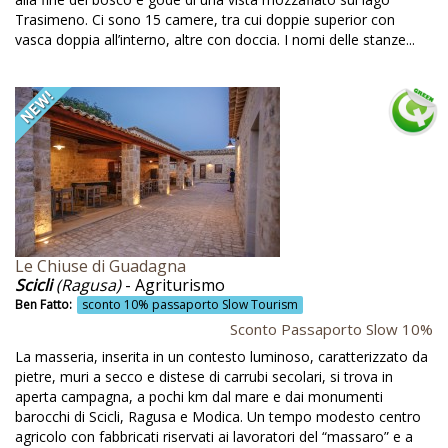
Trasimeno. Ci sono 15 camere, tra cui doppie superior con
Laghi
vasca doppia all’interno, altre con doccia. I nomi delle stanze...
Lago
Lago Trasimeno
Lampade a led e a risparmio energetico
Lampadine a basso consumo
Latte e formaggi biologici
Lavorazione latte
Le Chiuse di Guadagna
Le Capanne
Scicli
(Ragusa)
- Agriturismo
Le Terre di Isa
Ben Fatto:
sconto 10% passaporto Slow Tourism
Sconto Passaporto Slow 10%
Leaf peeping
La masseria, inserita in un contesto luminoso, caratterizzato da
Lecce
pietre, muri a secco e distese di carrubi secolari, si trova in
aperta campagna, a pochi km dal mare e dai monumenti
Legno naturale
barocchi di Scicli, Ragusa e Modica. Un tempo modesto centro
agricolo con fabbricati riservati ai lavoratori del “massaro” e a
Lezioni di cucina