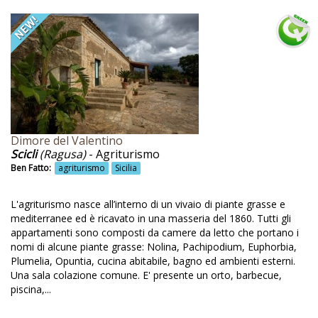
Orti
Orto
Orto bio
Orto biologico
Orto e frutteto
Orto sinergico
Dimore del Valentino
Scicli
(Ragusa)
- Agriturismo
Osimo
Ben Fatto:
agriturismo
Sicilia
Padova
L'agriturismo nasce all’interno di un vivaio di piante grasse e
Paesaggi
mediterranee ed è ricavato in una masseria del 1860. Tutti gli
appartamenti sono composti da camere da letto che portano i
Palermo
nomi di alcune piante grasse: Nolina, Pachipodium, Euphorbia,
Plumelia, Opuntia, cucina abitabile, bagno ed ambienti esterni.
Palestra
Una sala colazione comune. E' presente un orto, barbecue,
Panificazione
piscina,...
Pannelli fotovoltaici