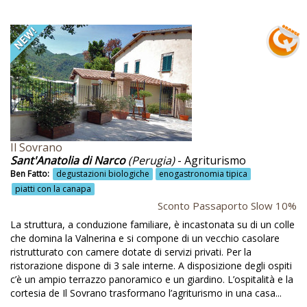
Bosco secolare
Bottiglia di vino in omaggio
Bouldering
Buone pratiche
Butteri
Calabria
Il Sovrano
Camere
Sant'Anatolia di Narco
(Perugia)
- Agriturismo
Ben Fatto:
degustazioni biologiche
enogastronomia tipica
Camino
piatti con la canapa
Campagna
Sconto Passaporto Slow 10%
La struttura, a conduzione familiare, è incastonata su di un colle
Campania
che domina la Valnerina e si compone di un vecchio casolare
Campeggio
ristrutturato con camere dotate di servizi privati. Per la
ristorazione dispone di 3 sale interne. A disposizione degli ospiti
Camping
c’è un ampio terrazzo panoramico e un giardino. L’ospitalità e la
cortesia de Il Sovrano trasformano l’agriturismo in una casa...
Campo da golf