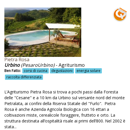
Bike sharing
Bio edilizia
Bioagriturismo
Biodiversità
Bioedilizia
Biolago
Pietra Rosa
Biologico
Urbino
(PesaroUrbino)
- Agriturismo
Ben Fatto:
corsi di cucina
degustazioni
energia solare
Biopiscina
raccolta differenziata
Birra artigianale
L’Agriturismo Pietra Rosa si trova a pochi passi dalla Foresta
Borgo antico
delle "Cesane" e a 10 km da Urbino sul versante nord del monte
Borgo più bello d'Italia
Pietralata, ai confini della Riserva Statale del "Furlo". Pietra
Rosa è anche Azienda Agricola Biologica con 16 ettari a
Boschi
coltivazioni miste, cerealicole foraggere, frutteto e orto. La
struttura destinata all’ospitalità risale ai primi dell’800. Nel 2002 è
Bosco
stata...