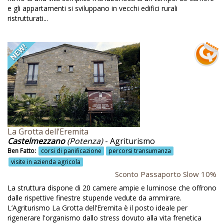
e gli appartamenti si sviluppano in vecchi edifici rurali
Cucina emiliana locale
ristrutturati...
Cucina gallurese
Cucina molisana
Cucina per celiaci
Cucina tipica
Cucina tradizionale
Cucina vegana
La Grotta dell’Eremita
Cucina vegetariana
Castelmezzano
(Potenza)
- Agriturismo
Ben Fatto:
corsi di panificazione
percorsi transumanza
Cucina vegetariana e vegana
visite in azienda agricola
Cultura
Sconto Passaporto Slow 10%
La struttura dispone di 20 camere ampie e luminose che offrono
Cultura dell'olio
dalle rispettive finestre stupende vedute da ammirare.
Cultura locale
L’Agriturismo La Grotta dell’Eremita è il posto ideale per
rigenerare l'organismo dallo stress dovuto alla vita frenetica