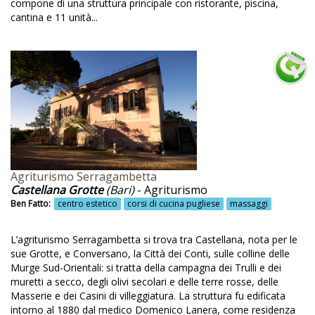
compone di una struttura principale con ristorante, piscina,
Emilia-Romagna
cantina e 11 unità...
Energia da fonti rinnovabili
Energia pulita
Energia rinnovabile
Energia solare
Energie rinnovabili
Enogastronomia tipica
Agriturismo Serragambetta
Equitazione naturale
Castellana Grotte
(Bari)
- Agriturismo
Ben Fatto:
centro estetico
corsi di cucina pugliese
massaggi
Erbe officinali
Erbolario
L’agriturismo Serragambetta si trova tra Castellana, nota per le
sue Grotte, e Conversano, la Città dei Conti, sulle colline delle
Erboristeria
Murge Sud-Orientali: si tratta della campagna dei Trulli e dei
Escurisoni a cavallo
muretti a secco, degli olivi secolari e delle terre rosse, delle
Masserie e dei Casini di villeggiatura. La struttura fu edificata
Escursione
intorno al 1880 dal medico Domenico Lanera, come residenza