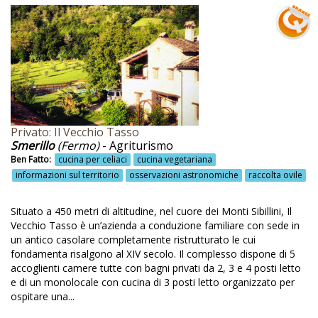
Pannelli soalri
Pannelli solari
Panorama
Parapendio
Parco
Privato: Il Vecchio Tasso
Parco del Delta del Po
Smerillo
(Fermo)
- Agriturismo
Ben Fatto:
cucina per celiaci
cucina vegetariana
Parco Nazionale del Cilento
informazioni sul territorio
osservazioni astronomiche
raccolta ovile
Parco Nazionale del pollino
Situato a 450 metri di altitudine, nel cuore dei Monti Sibillini, Il
Parco rurale
Vecchio Tasso è un’azienda a conduzione familiare con sede in
un antico casolare completamente ristrutturato le cui
Passeggiate
fondamenta risalgono al XIV secolo. Il complesso dispone di 5
Passeggiate a cavallo
accoglienti camere tutte con bagni privati da 2, 3 e 4 posti letto
e di un monolocale con cucina di 3 posti letto organizzato per
Passeggiate naturalistiche
ospitare una...