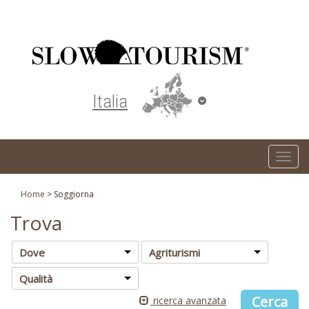
Turismo responsabile ed ecosostenibile
Italia
T
o
g
Home
>
Soggiorna
g
Trova
l
e
Dove
Agriturismi
n
Qualità
a
v
ricerca avanzata