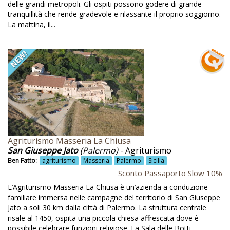
Degustazione
delle grandi metropoli. Gli ospiti possono godere di grande
tranquillità che rende gradevole e rilassante il proprio soggiorno.
Degustazione di prodotti locali
La mattina, il...
Degustazione e vendita di prodotti
Degustazione olio EVO
Degustazione prodotti fatti in casa
Degustazione prodotti locali
Degustazioni
Degustazioni al frantoio
Agriturismo Masseria La Chiusa
Degustazioni biologiche
San Giuseppe Jato
(Palermo)
- Agriturismo
Ben Fatto:
Degustazioni di vini
agriturismo
Masseria
Palermo
Sicilia
Sconto Passaporto Slow 10%
Degustazioni guidate
L’Agriturismo Masseria La Chiusa è un’azienda a conduzione
Degustazioni prodotti locali
familiare immersa nelle campagne del territorio di San Giuseppe
Jato a soli 30 km dalla città di Palermo. La struttura centrale
Detersivi biologici
risale al 1450, ospita una piccola chiesa affrescata dove è
possibile celebrare funzioni religiose. La Sala delle Botti,