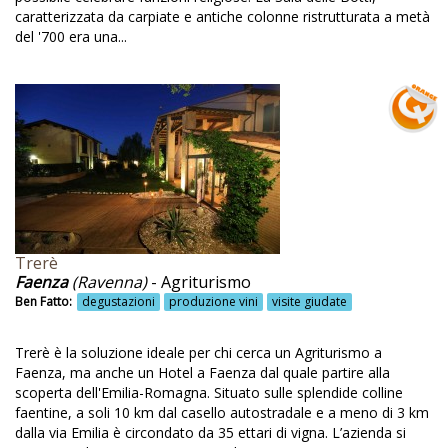
Di cucina
caratterizzata da carpiate e antiche colonne ristrutturata a metà
del '700 era una...
Didattica per scuole
Dieta meditarranea
Diffusore di acqua rivitalizzata
Dimora storica
Dispender sapone e shampoo
Dolci fatti in casa
Dolomiti
Trerè
Faenza
(Ravenna)
- Agriturismo
Eco-piscina con acqua salata
Ben Fatto:
degustazioni
produzione vini
visite giudate
Ecosostenibile
Trerè è la soluzione ideale per chi cerca un Agriturismo a
Ecosostenibilità
Faenza, ma anche un Hotel a Faenza dal quale partire alla
Edificio ristrutturato
scoperta dell'Emilia-Romagna. Situato sulle splendide colline
faentine, a soli 10 km dal casello autostradale e a meno di 3 km
Edilizia ecosostenibile
dalla via Emilia è circondato da 35 ettari di vigna. L’azienda si