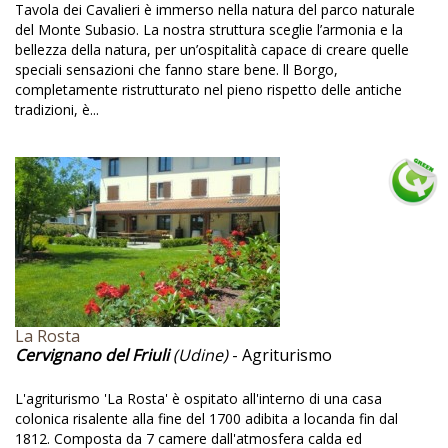
Gallura
Tavola dei Cavalieri è immerso nella natura del parco naturale
del Monte Subasio. La nostra struttura sceglie l’armonia e la
Gastronomia trentina
bellezza della natura, per un’ospitalità capace di creare quelle
speciali sensazioni che fanno stare bene. ll Borgo,
Giardini con visite guidate
completamente ristrutturato nel pieno rispetto delle antiche
tradizioni, è...
Giochi
Giochi per bambini
Giornate nell'orto
Glicine monumentale
Gorizia
Grappe
Grotta artificiale
La Rosta
Cervignano del Friuli
(Udine)
- Agriturismo
Hotel
Il Dominio di Bagnoli
L'agriturismo 'La Rosta' è ospitato all'interno di una casa
colonica risalente alla fine del 1700 adibita a locanda fin dal
Impatto zero
1812. Composta da 7 camere dall'atmosfera calda ed