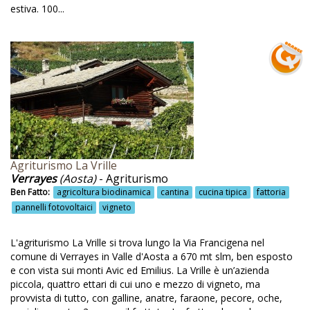
estiva. 100...
Escursioni
Escursioni a cavallo
Escursioni a piedi
Escursioni attive con esperti
Escursioni con gli asini
Escursioni e passeggiate
Escursioni guidate
Agriturismo La Vrille
Verrayes
(Aosta)
- Agriturismo
Escursioni in barca
Ben Fatto:
agricoltura biodinamica
cantina
cucina tipica
fattoria
Escursioni naturalistiche
pannelli fotovoltaici
vigneto
Escursioni storico-culturali
L'agriturismo La Vrille si trova lungo la Via Francigena nel
Escursioni sul territorio
comune di Verrayes in Valle d'Aosta a 670 mt slm, ben esposto
e con vista sui monti Avic ed Emilius. La Vrille è un’azienda
Escursioni trekking
piccola, quattro ettari di cui uno e mezzo di vigneto, ma
provvista di tutto, con galline, anatre, faraone, pecore, oche,
Escursiosni naturalistiche