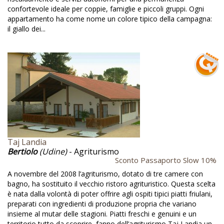
confortevole ideale per coppie, famiglie e piccoli gruppi. Ogni
Appartamenti
appartamento ha come nome un colore tipico della campagna:
Aquila
il giallo dei...
Architettura medievale
Area giochi bambini
Armezzano
Armonia
Arrampicata in parete
Arrampicate
Taj Landia
Arte
Bertiolo
(Udine)
- Agriturismo
Sconto Passaporto Slow 10%
Arte da recupero
A novembre del 2008 l’agriturismo, dotato di tre camere con
bagno, ha sostituito il vecchio ristoro agrituristico. Questa scelta
Arte e cultura del territorio
è nata dalla volontà di poter offrire agli ospiti tipici piatti friulani,
Ascoli Piceno
preparati con ingredienti di produzione propria che variano
insieme al mutar delle stagioni. Piatti freschi e genuini e un
Asini
territorio tutto da scoprire, fanno dell’agriturismo Taj Landia un...