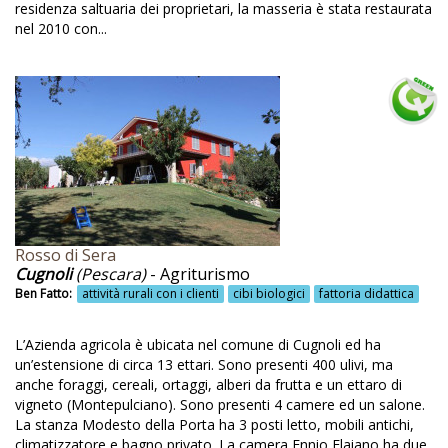
residenza saltuaria dei proprietari, la masseria è stata restaurata
Locali luminosi e termici
nel 2010 con...
Locanda
Luci temporizzate
Ludovico Widmann
Magione
Maneggio
Maratea
Rosso di Sera
Marche
Cugnoli
(Pescara)
- Agriturismo
Ben Fatto:
attività rurali con i clienti
cibi biologici
fattoria didattica
Mare
Marmellata e dolci fatti in casa
L’Azienda agricola è ubicata nel comune di Cugnoli ed ha
un’estensione di circa 13 ettari. Sono presenti 400 ulivi, ma
Marmellate
anche foraggi, cereali, ortaggi, alberi da frutta e un ettaro di
vigneto (Montepulciano). Sono presenti 4 camere ed un salone.
Marmellate fatte in casa
La stanza Modesto della Porta ha 3 posti letto, mobili antichi,
climatizzatore e bagno privato. La camera Ennio Flaiano ha due