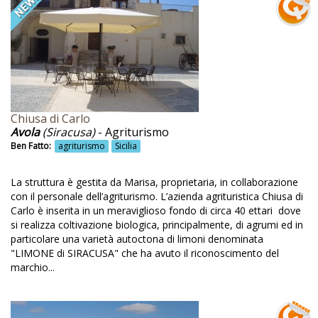
Casal Velino
Caseificio
Castelbuono
Castello
Chiusa di Carlo
Castello medievale
Avola
(Siracusa)
- Agriturismo
Cavalli
Ben Fatto:
agriturismo
Sicilia
Cena con il contadino
La struttura è gestita da Marisa, proprietaria, in collaborazione
Cene a tema
con il personale dell’agriturismo. L’azienda agrituristica Chiusa di
Carlo è inserita in un meraviglioso fondo di circa 40 ettari dove
Centro benessere
si realizza coltivazione biologica, principalmente, di agrumi ed in
particolare una varietà autoctona di limoni denominata
Centro estetico
"LIMONE di SIRACUSA" che ha avuto il riconoscimento del
marchio...
Centro per ritiri
Certificati