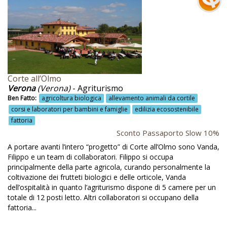
Certificazione ISO
Cesto di benvenuto
Chieti
Chiusdino
Ciaspole
Corte all’Olmo
Verona
(Verona)
- Agriturismo
Cibi biologici
Ben Fatto:
agricoltura biologica
allevamento animali da cortile
Cibi da azienda locale
corsi e laboratori per bambini e famiglie
edilizia ecosostenibile
fattoria
Cibi fatti in casa
Sconto Passaporto Slow 10%
Cibi locali
A portare avanti l’intero “progetto” di Corte all’Olmo sono Vanda,
Filippo e un team di collaboratori. Filippo si occupa
Città di castello
principalmente della parte agricola, curando personalmente la
Codigoro
coltivazione dei frutteti biologici e delle orticole, Vanda
dell’ospitalità in quanto l’agriturismo dispone di 5 camere per un
Colazione casalinga
totale di 12 posti letto. Altri collaboratori si occupano della
fattoria...
Colazione dolce o salata