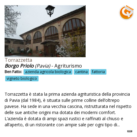
Passiti
Percorsi naturalistici
Percorsi transumanza
Percorso natura
Pesca
PET Therapy
Torrazzetta
Petrosino
Borgo Priolo
(Pavia)
- Agriturismo
Ben Fatto:
azienda agricola biologica
cantina
fattoria
Piatti con la canapa
vigneto biologico
Piatti vegetariani
Torrazzetta è stata la prima azienda agrituristica della provincia
Piatti vegetariani e vegani
di Pavia (dal 1984), è situata sulle prime colline dell’oltrepo
pavese. Ha sede in una vecchia cascina, ristrutturata nel rispetto
Piedimonte Etneo
delle sue antiche origini ma dotata dei moderni comfort.
Pilates
L’azienda è dotata di ampi spazi rustici e raffinati al chiuso e
all’aperto, di un ristorante con ampie sale per ogni tipo di...
Pineta