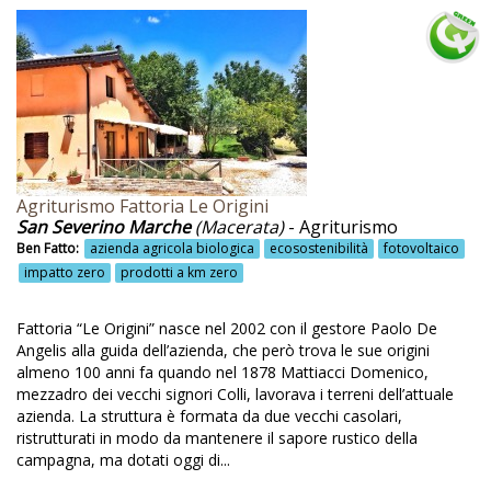
Colazioni salate vegetariane
Collaborazione con i GAL
Coltivazione cereali
Coltivazione erbe aromatiche
Coltivazione ortaggi e frutta
Coltivazione prodotti locali
Agriturismo Fattoria Le Origini
San Severino Marche
(Macerata)
- Agriturismo
Coltivazione zafferano
Ben Fatto:
azienda agricola biologica
ecosostenibilità
fotovoltaico
impatto zero
prodotti a km zero
Concerti di musica
Congressi
Fattoria “Le Origini” nasce nel 2002 con il gestore Paolo De
Angelis alla guida dell’azienda, che però trova le sue origini
Convenzioni per attività sportive
almeno 100 anni fa quando nel 1878 Mattiacci Domenico,
Corsi
mezzadro dei vecchi signori Colli, lavorava i terreni dell’attuale
azienda. La struttura è formata da due vecchi casolari,
Corsi di agricoltura
ristrutturati in modo da mantenere il sapore rustico della
campagna, ma dotati oggi di...
Corsi di agricultura