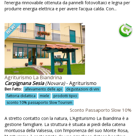
Montagna
l’energia rinnovabile ottenuta da pannelli fotovoltaici e legna per
produrre energia elettrica e per avere l’acqua calda. Con...
Montaione
Monte Subasio
Mostra attrezzi agricoli
Mostre d'arte
Mountain bike
Mountain-biking
Mura in tufo
Agriturismo La Biandrina
Carpignana Sesia
(Novara)
- Agriturismo
Museo attrezzi agricoli
Ben Fatto:
allevamento delle api
degustazioni di vini
fattoria didattica
miele
prodotti tipici
Natura
sconto 10% passaporto Slow Tourism
Natura incontaminata
Sconto Passaporto Slow 10%
A stretto contatto con la natura, L’Agriturismo La Biandrina è a
No barriere architettoniche
gestione famigliare. La struttura è situata ai piedi della catena
Noceto
montuosa della Valsesia, con l’imponenza del suo Monte Rosa,