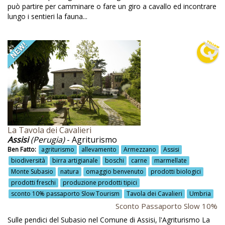
Firenze
può partire per camminare o fare un giro a cavallo ed incontrare
lungo i sentieri la fauna...
Fitodepurazione
Fogliano Redipuglia
Forno di Zoldo
Fotovoltaico
Friuli
Frutta del proprio giardino
Frutta km zero
La Tavola dei Cavalieri
Assisi
(Perugia)
- Agriturismo
Frutteti
Ben Fatto:
agriturismo
allevamento
Armezzano
Assisi
Frutteto
biodiversità
birra artigianale
boschi
carne
marmellate
Monte Subasio
natura
omaggio benvenuto
prodotti biologici
Frutteto biologico
prodotti freschi
produzione prodotti tipici
Gadget di benvenuto
sconto 10% passaporto Slow Tourism
Tavola dei Cavalieri
Umbria
Sconto Passaporto Slow 10%
Galleria d'arte contemporanea
Sulle pendici del Subasio nel Comune di Assisi, l'Agriturismo La