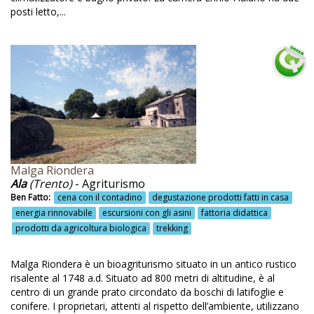
Marsala
posti letto,...
Massaggi
Massaggi con olio d'oliva
Masseria
Materiale informativo
Materiali locali per il restauro
Materiali naturali
Malga Riondera
Meeting
Ala
(Trento)
- Agriturismo
Menù vegetariano
Ben Fatto:
cena con il contadino
degustazione prodotti fatti in casa
energia rinnovabile
escursioni con gli asini
fattoria didattica
Menù vegetariano e vegano
prodotti da agricoltura biologica
trekking
Miele
Malga Riondera è un bioagriturismo situato in un antico rustico
Mirtilleto bio
risalente al 1748 a.d. Situato ad 800 metri di altitudine, è al
centro di un grande prato circondato da boschi di latifoglie e
Modica
conifere. I proprietari, attenti al rispetto dell’ambiente, utilizzano