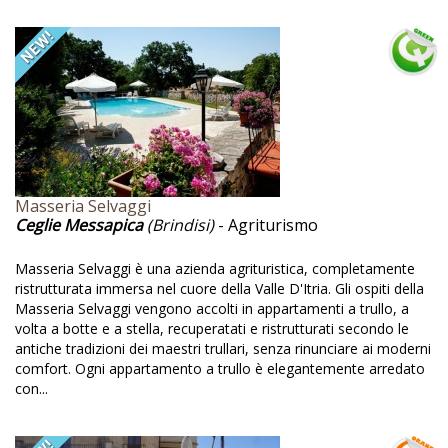
Canoa
Cantina
Canyoning
Capaccio Paestum
Capotto termico
Capranica
Masseria Selvaggi
Ceglie Messapica
(Brindisi)
- Agriturismo
Carlo Goldoni
Carne
Masseria Selvaggi è una azienda agrituristica, completamente
ristrutturata immersa nel cuore della Valle D'Itria. Gli ospiti della
Carne biologica
Masseria Selvaggi vengono accolti in appartamenti a trullo, a
volta a botte e a stella, recuperatati e ristrutturati secondo le
Carta riciclata
antiche tradizioni dei maestri trullari, senza rinunciare ai moderni
comfort. Ogni appartamento a trullo è elegantemente arredato
Casa del'600
con...
Casa di campagna
Casa sull'albero