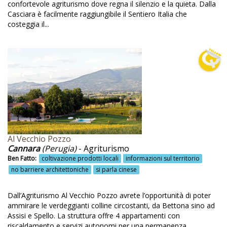
confortevole agriturismo dove regna il silenzio e la quieta. Dalla
Allevamento delle api
Casciara è facilmente raggiungibile il Sentiero Italia che
costeggia il...
Alpinismo
Alvine
Ambiente
Ambiente rurale
Animali
Animali ammessi
Antica dimora
Al Vecchio Pozzo
Cannara
(Perugia)
- Agriturismo
Antica Tenuta
Ben Fatto:
coltivazione prodotti locali
informazioni sul territorio
Aosta
no barriere architettoniche
si parla cinese
Aperitivo di benvenuto
Dall’Agriturismo Al Vecchio Pozzo avrete l’opportunità di poter
Apiario
ammirare le verdeggianti colline circostanti, da Bettona sino ad
Assisi e Spello. La struttura offre 4 appartamenti con
Apicoltura
riscaldamento e servizi autonomi per una permanenza