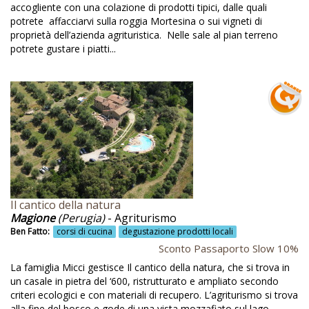
accogliente con una colazione di prodotti tipici, dalle quali
Impianti fotovoltaici
potrete affacciarvi sulla roggia Mortesina o sui vigneti di
Impianti sciistici
proprietà dell’azienda agrituristica. Nelle sale al pian terreno
potrete gustare i piatti...
Impianto di teleriscaldamento
Impianto fotovoltaico
Informazioni sul territorio
Isolamento termo-acustico
Itinerari botanici
Jacuzzi
La Salle
Il cantico della natura
Magione
(Perugia)
- Agriturismo
Laboratori artistici
Ben Fatto:
corsi di cucina
degustazione prodotti locali
Sconto Passaporto Slow 10%
Laboratori di smielatura
La famiglia Micci gestisce Il cantico della natura, che si trova in
Laboratori didattici
un casale in pietra del ‘600, ristrutturato e ampliato secondo
criteri ecologici e con materiali di recupero. L’agriturismo si trova
Laboratori per bambini
alla fine del bosco e gode di una vista mozzafiato sul lago