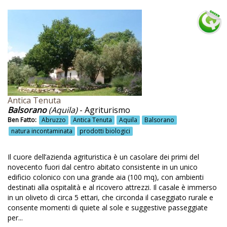
Corsi di alimentazione
Corsi di avvicinamento al vino
Corsi di ceramica
Corsi di cucina
Corsi di cucina pugliese
Corsi di cucina siciliana
Antica Tenuta
Balsorano
(Aquila)
- Agriturismo
Corsi di cucina tipica
Ben Fatto:
Abruzzo
Antica Tenuta
Aquila
Balsorano
Corsi di fotografia
natura incontaminata
prodotti biologici
Corsi di giardinaggio
Il cuore dell’azienda agrituristica è un casolare dei primi del
Corsi di italiano
novecento fuori dal centro abitato consistente in un unico
edificio colonico con una grande aia (100 mq), con ambienti
Corsi di mosaico
destinati alla ospitalità e al ricovero attrezzi. Il casale è immerso
in un oliveto di circa 5 ettari, che circonda il caseggiato rurale e
Corsi di panificazione
consente momenti di quiete al sole e suggestive passeggiate
per...
Corsi di pasta fresca