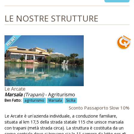
i
g
Ben Fatto
LE NOSTRE STRUTTURE
a
+
t
Abitazioni antiche
i
o
Abruzzo
n
Accampamento rurale
Accogienza animali
Accoglienza
Accoglienza in lingua
Le Arcate
Aceto balsamico
Marsala
(Trapani)
- Agriturismo
Ben Fatto:
agriturismo
Marsala
Sicilia
Acqua da fonte
Sconto Passaporto Slow 10%
Acqua di fonte
Le Arcate è un'azienda individuale, a conduzione familiare,
situata al km 17,5 della strada statale 115 che unisce marsala
Acquedotto rurale
con trapani (metà strada circa). La struttura è costituita da un
corpo centrale dove si trovano sia le 11 camere da letto per gli