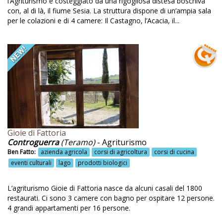
l’Agriturismo è costeggiato da una rigogliosa distesa boschiva
Noleggio bici
con, al di là, il fiume Sesia. La struttura dispone di un’ampia sala
per le colazioni e di 4 camere: Il Castagno, l’Acacia, il...
Noleggio biciclette
Nordic walking
Nordik walking
Noto
Oasi di relax
Olio
Oliveti
Gioie di Fattoria
Controguerra
(Teramo)
- Agriturismo
Omaggi di benvenuto
Ben Fatto:
azienda agricola
corsi di agricoltura
corsi di cucina
Omaggio agli ospiti
eventi culturali
lago
prodotti biologici
Omaggio benvenuto
L’agriturismo Gioie di Fattoria nasce da alcuni casali del 1800
Omaggio di benvenuto
restaurati. Ci sono 3 camere con bagno per ospitare 12 persone.
4 grandi appartamenti per 16 persone.
Ortezzano