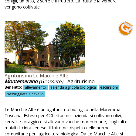
conigli, un orto, 2 serre e il frutteto. La frutta e la verdura
vengono coltivate...
Essiccazione delle prugne
Etna
Eventi
Eventi culturali
Eventi musicali
Fattoria
Fattoria animali domestici
Agriturismo Le Macchie Alte
Montemerano
(Grosseto)
- Agriturismo
Fattoria biologica
Ben Fatto:
allevamento
azienda agricola biologica
escursioni
Fattoria didattica
passeggiate a cavallo
Fattoria sportiva
Le Macchie Alte è un agriturismo biologico nella Maremma
Ferrara
Toscana. Esteso per 420 ettari nell'azienda si coltivano olivi,
cereali e foraggio e si allevano vacche maremmane, cinghiali e
Fioritura dei ciliegi
maiali di cinta senese, il tutto nel rispetto delle norme
comunitarie per l'agricoltura biologica. Da Le Macchie Alte si