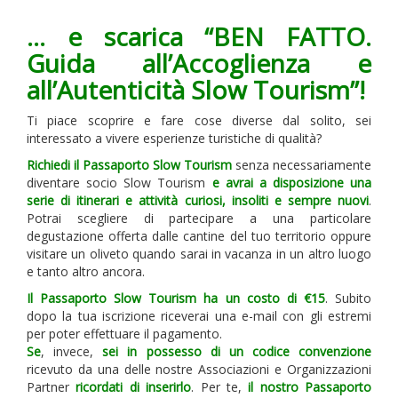
i
… e scarica “BEN FATTO.
g
a
Guida all’Accoglienza e
t
all’Autenticità Slow Tourism”!
i
o
Ti piace scoprire e fare cose diverse dal solito, sei
interessato a vivere esperienze turistiche di qualità?
n
Richiedi il Passaporto Slow Tourism
senza necessariamente
diventare socio Slow Tourism
e avrai a disposizione una
serie di itinerari e attività curiosi, insoliti e sempre nuovi
.
Potrai scegliere di partecipare a una particolare
degustazione offerta dalle cantine del tuo territorio oppure
visitare un oliveto quando sarai in vacanza in un altro luogo
e tanto altro ancora.
Il Passaporto Slow Tourism ha un costo di €15
. Subito
dopo la tua iscrizione riceverai una e-mail con gli estremi
per poter effettuare il pagamento.
Se
, invece,
sei in possesso di un
codice convenzio
ne
ricevuto da una delle nostre Associazioni e Organizzazioni
Partner
ricordati di inserirlo
. Per te,
il nostro Passaporto