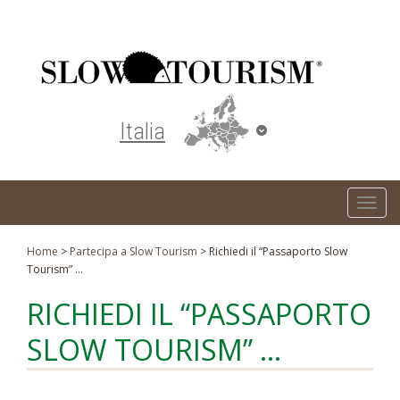
Turismo responsabile ed ecosostenibile
Italia
T
o
g
Home
>
Partecipa a Slow Tourism
>
Richiedi il “Passaporto Slow
Tourism” …
g
l
RICHIEDI IL “PASSAPORTO
e
SLOW TOURISM” …
n
a
v