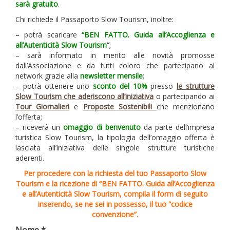
sarà gratuito
.
Chi richiede il Passaporto Slow Tourism, inoltre:
– potrà scaricare
“BEN FATTO. Guida all’Accoglienza e
all’Autenticità Slow Tourism
“
;
– sarà informato in merito alle novità promosse
dall’Associazione e da tutti coloro che partecipano al
network grazie alla
newsletter mensile
;
– potrà ottenere uno
sconto del 10%
presso
le strutture
Slow Tourism che aderiscono all’iniziativa
o partecipando ai
Tour Giornalieri
e
Proposte Sostenibili
che menzionano
l’offerta;
– riceverà un
omaggio di benvenuto
da parte dell’impresa
turistica Slow Tourism, la tipologia dell’omaggio offerta è
lasciata all’iniziativa delle singole strutture turistiche
aderenti.
Per procedere con la richiesta del tuo Passaporto Slow
Tourism e la ricezione di “BEN FATTO. Guida all’Accoglienza
e all’Autenticità Slow Tourism, compila il form di seguito
inserendo, se ne sei in possesso, il tuo
“codice
convenzione”.