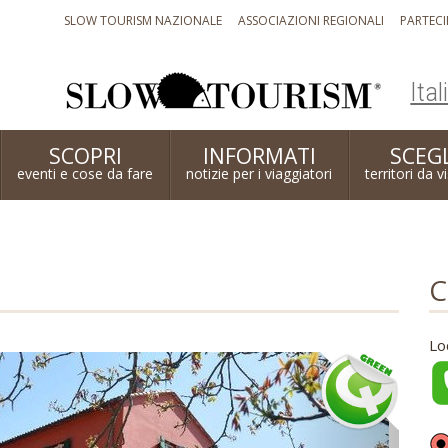
SLOW TOURISM NAZIONALE
ASSOCIAZIONI REGIONALI
PARTECI
Ital
SCOPRI
INFORMATI
SCEGL
eventi e cose da fare
notizie per i viaggiatori
territori da v
C
Lo