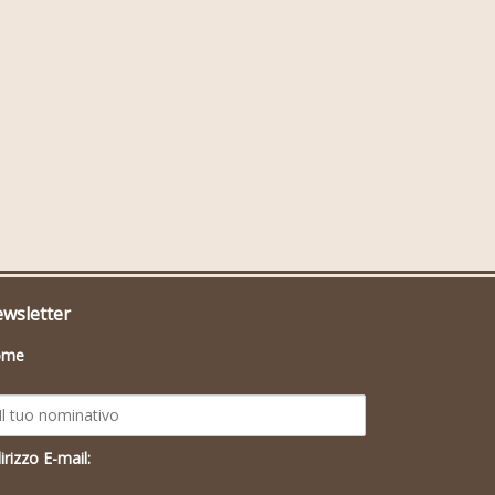
wsletter
ome
irizzo E-mail: