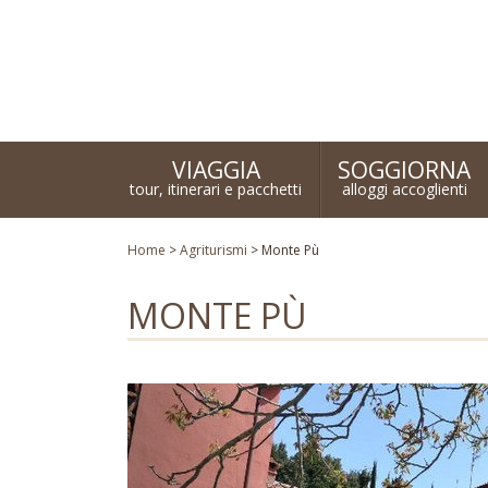
Turismo responsabile ed ecosostenibile
VIAGGIA
SOGGIORNA
tour, itinerari e pacchetti
alloggi accoglienti
Home
>
Agriturismi
>
Monte Pù
MONTE PÙ