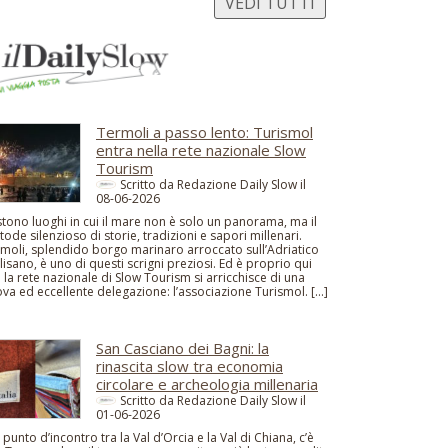
VEDI TUTTI
Termoli a passo lento: Turismol
entra nella rete nazionale Slow
Tourism
Scritto da Redazione Daily Slow il
08-06-2026
stono luoghi in cui il mare non è solo un panorama, ma il
tode silenzioso di storie, tradizioni e sapori millenari.
moli, splendido borgo marinaro arroccato sull’Adriatico
isano, è uno di questi scrigni preziosi. Ed è proprio qui
 la rete nazionale di Slow Tourism si arricchisce di una
va ed eccellente delegazione: l’associazione Turismol. […]
San Casciano dei Bagni: la
rinascita slow tra economia
circolare e archeologia millenaria
Scritto da Redazione Daily Slow il
01-06-2026
 punto d’incontro tra la Val d’Orcia e la Val di Chiana, c’è