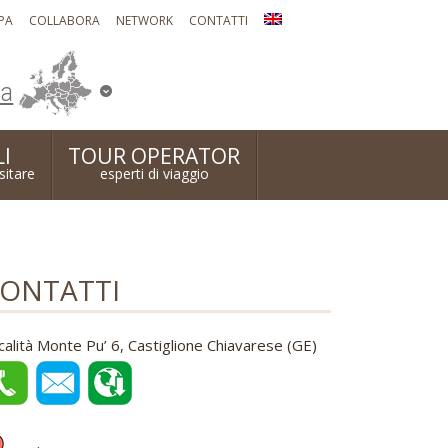
PA
COLLABORA
NETWORK
CONTATTI
ia
I
TOUR OPERATOR
isitare
esperti di viaggio
ONTATTI
calità Monte Pu’ 6, Castiglione Chiavarese (GE)