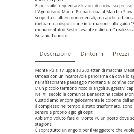
E' possibile frequentare lezioni di cucina sia presso 
L’Agriturismo Monte Pu’ partecipa al Marchio Slow Bo
scoperta di alberi monumentali, ma anche orti botanici
mettiamo a disposizione informazioni sulla guida “S
monumentali di Sestri Levante e dintorni” realizzata
Botanic Tourism.
Descrizione
Dintorni
Prezzi
Monte Pù si sviluppa su 200 ettari di macchia Medit
Un’oasi con un incantevole panorama da dove lo sgu
nell’affascinante paesaggio montano al confine con 
E’ un piccolo territorio ricco di angoli suggestivi ca
Nel XII secolo la comunità Benedettina scelse Mont
Custodiamo ancora gelosamente le colonne dell’an
Il complesso nel tempo é stato trasformato, sono st
sentire a proprio agio gli ospiti.
Abbiamo voluto fare di Monte Pù un posto dove sogg
stagione.
È soprattutto un angolo per il viaggiatore che vuole 