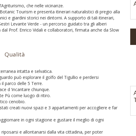
l’Agriturismo, che nelle vicinanze.
tanic Tourism e presenta itinerari naturalistici di pregio alla
 e giardini storici nei dintorni. A supporto di tali itinerari,
estri Levante Verde - un percorso guidato tra gli alberi
 dal Prof. Enrico Vidali e collaboratori, firmata anche da Slow
Qualità
erranea intatta e selvatica.
ardo può esplorare il golfo del Tigullio e perdersi
il parco delle 5 Terre.
pace d ‘incantare chiunque.
e Pù come luogo di ritiro.
tico cenobio.
ati creati nuovi spazi e 3 appartamenti per accogliere e far
iornare in ogni stagione e gustare il meglio di ogni
riposarsi e allontanarsi dalla vita cittadina, per poter