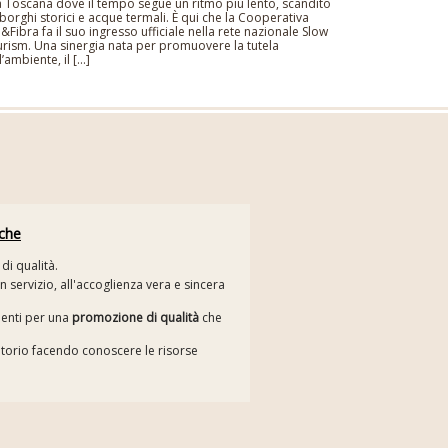
 Toscana dove il tempo segue un ritmo più lento, scandito
borghi storici e acque termali. È qui che la Cooperativa
o&Fibra fa il suo ingresso ufficiale nella rete nazionale Slow
rism. Una sinergia nata per promuovere la tutela
l’ambiente, il […]
iche
di qualità.
n servizio, all'accoglienza vera e sincera
menti per una
promozione di qualità
che
itorio facendo conoscere le risorse