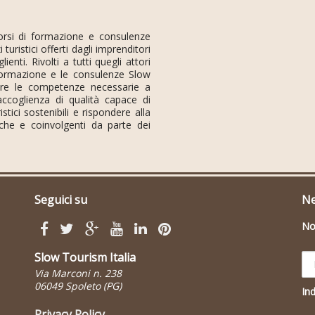
orsi di formazione e consulenze
i turistici offerti dagli imprenditori
ienti. Rivolti a tutti quegli attori
 formazione e le consulenze Slow
are le competenze necessarie a
accoglienza di qualità capace di
istici sostenibili e rispondere alla
iche e coinvolgenti da parte dei
Seguici su
Ne
N
Slow Tourism Italia
Via Marconi n. 238
06049 Spoleto (PG)
Ind
Privacy Policy