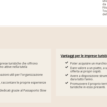
una
da 
Fil
Tou
del
Vantaggi per le imprese turist
mprese turistiche che offrono
Poter acquisire un marchio 
o attive nella tutela
Dare valore a un piatto, a u
offerta ai propri ospiti.
zioni utili per l'organizzazione
Avere a disposizione stru
dura tutto l’anno.
à, raccontare le proprie esperienze
Promuovere il proprio terr
turistiche in esso presenti.
i dedicati grazie al Passaporto Slow