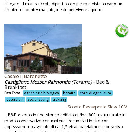
di legno. I muri stuccati, dipinti o con pietra a vista, creano un
Bosco secolare
ambiente country ma chic, ideale per vivere a pieno...
Bottiglia di vino in omaggio
Bouldering
Buone pratiche
Butteri
Calabria
Camere
Casale Il Baronetto
Camino
Castiglione Messer Raimondo
(Teramo)
- Bed &
Campagna
Breakfast
Ben Fatto:
agricoltura biologica
baratto
corsi di agricultura
Campania
escursioni
social eating
trekking
Sconto Passaporto Slow 10%
Campeggio
Il B&B è sorto in uno storico edificio di fine '800, ristrutturato in
Camping
modo conservativo con materiali recuperati in sito con
appezzamento agricolo di ca. 1,5 ettari parzialmente boschivo,
Campo da golf