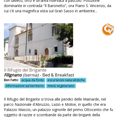
con uliveto, orto e un’area riservata a pascolo. Posizione
Canoa
dominante in contrada “Il Baronetto”, ora Piano S. Vincenzo, da
cui c’è una magnifica vista sul Gran Sasso in ambiente...
Cantina
Canyoning
Capaccio Paestum
Capotto termico
Capranica
Carlo Goldoni
Carne
Il Rifugio del Brigante
Filignano
(Isernia)
- Bed & Breakfast
Carne biologica
Ben Fatto:
acqua da fonte
escursiosni naturalistiche
informazioni sul territorio
menù vegetariano
Carta riciclata
Casa del'600
Il Rifugio del Brigante si trova alle pendici delle Mainarde, nel
parco Nazionale d'Abruzzo, Lazio e Molise, in quello che era
Casa di campagna
Palazzo Mascio, un palazzo signorile del primo Ottocento che fu
oggetto di razzie e scorribande da parte dei briganti della
Casa sull'albero