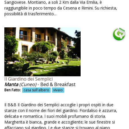
Sangiovese. Montiano, a soli 2 Km dalla Via Emilia, è
Corsi di pittura
raggiungibile in poco tempo da Cesena e Rimini. Su richiesta,
possibilità di trasferimento...
Corsi di ricamo punto assisi
Corsi di tintura lana con erbe
Corsi di yoga
Corsi e laboratori per bambini e famiglie
Corsi gestione animali
Corso di cucina
Cortesia
Il Giardino dei Semplici
Manta
(Cuneo)
- Bed & Breakfast
Cosenza
Ben Fatto:
casa sull'albero
vivaio
Cromoterapia
Il B&B Il Giardino dei Semplici accoglie i propri ospiti in due
Cucina
stanze con il nome dei fiori del giardino. Fiordaliso è azzurra,
delicata e romantica. I suoi mobili profumano di storia.
Cucina autentica
Margherita è bianca, grande e accogliente; le sue finestre si
Cucina biologica
affacciano sul giardino. Le due stanze si trovano al piano