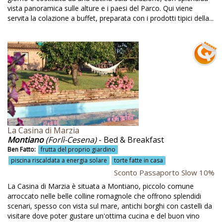
Corsi di alimentazione
vista panoramica sulle alture e i paesi del Parco. Qui viene
servita la colazione a buffet, preparata con i prodotti tipici della...
Corsi di avvicinamento al vino
Corsi di ceramica
Corsi di cucina
Corsi di cucina pugliese
Corsi di cucina siciliana
Corsi di cucina tipica
Corsi di fotografia
La Casina di Marzia
Montiano
(Forlì-Cesena)
- Bed & Breakfast
Corsi di giardinaggio
Ben Fatto:
frutta del proprio giardino
piscina riscaldata a energia solare
torte fatte in casa
Corsi di italiano
Sconto Passaporto Slow 10%
Corsi di mosaico
La Casina di Marzia è situata a Montiano, piccolo comune
arroccato nelle belle colline romagnole che offrono splendidi
Corsi di panificazione
scenari, spesso con vista sul mare, antichi borghi con castelli da
Corsi di pasta fresca
visitare dove poter gustare un'ottima cucina e del buon vino