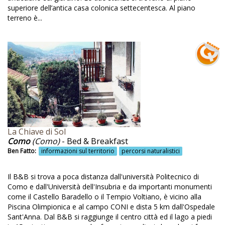
superiore dell’antica casa colonica settecentesca. Al piano
Cucina emiliana locale
terreno è...
Cucina gallurese
Cucina molisana
Cucina per celiaci
Cucina tipica
Cucina tradizionale
Cucina vegana
La Chiave di Sol
Cucina vegetariana
Como
(Como)
- Bed & Breakfast
Ben Fatto:
informazioni sul territorio
percorsi naturalistici
Cucina vegetariana e vegana
Cultura
Il B&B si trova a poca distanza dall'università Politecnico di
Como e dall'Università dell'Insubria e da importanti monumenti
Cultura dell'olio
come il Castello Baradello o il Tempio Voltiano, è vicino alla
Piscina Olimpionica e al campo CONI e dista 5 km dall'Ospedale
Cultura locale
Sant'Anna. Dal B&B si raggiunge il centro città ed il lago a piedi