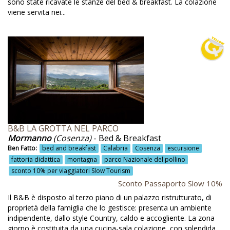
sono state ricavate le stanze del bed & breakfast. La colazione
Colazioni salate vegetariane
viene servita nei...
Collaborazione con i GAL
Coltivazione cereali
Coltivazione erbe aromatiche
Coltivazione ortaggi e frutta
Coltivazione prodotti locali
Coltivazione zafferano
B&B LA GROTTA NEL PARCO
Concerti di musica
Mormanno
(Cosenza)
- Bed & Breakfast
Congressi
Ben Fatto:
bed and breakfast
Calabria
Cosenza
escursione
fattoria didattica
montagna
parco Nazionale del pollino
Convenzioni per attività sportive
sconto 10% per viaggiatori Slow Tourism
Corsi
Sconto Passaporto Slow 10%
Il B&B è disposto al terzo piano di un palazzo ristrutturato, di
Corsi di agricoltura
proprietà della famiglia che lo gestisce: presenta un ambiente
indipendente, dallo style Country, caldo e accogliente. La zona
Corsi di agricultura
giorno è costituita da una cucina-sala colazione, con splendida