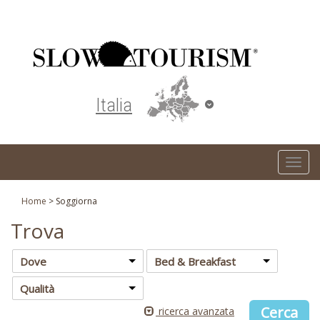
Turismo responsabile ed ecosostenibile
Italia
T
o
g
Home
>
Soggiorna
g
Trova
l
e
Dove
Bed & Breakfast
n
Qualità
a
v
ricerca avanzata