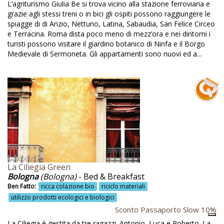
Passiti
L’agriturismo Giulia Be si trova vicino alla stazione ferroviaria e
grazie agli stessi treni o in bici gli ospiti possono raggiungere le
Percorsi naturalistici
spiagge di di Anzio, Nettuno, Latina, Sabaudia, San Felice Circeo
e Terracina. Roma dista poco meno di mezz’ora e nei dintorni i
Percorsi transumanza
turisti possono visitare il giardino botanico di Ninfa e il Borgo
Percorso natura
Medievale di Sermoneta. Gli appartamenti sono nuovi ed a...
Pesca
PET Therapy
Petrosino
Piatti con la canapa
Piatti vegetariani
Piatti vegetariani e vegani
La Ciliegia Green
Piedimonte Etneo
Bologna
(Bologna)
- Bed & Breakfast
Ben Fatto:
ricca colazione bio
riciclo materiali
Pilates
utilizzo prodotti ecologici e biologici
Pineta
Sconto Passaporto Slow 10%
La Ciliegia è gestita da tre ragazzi. Antonio, Luca e Roberto. La