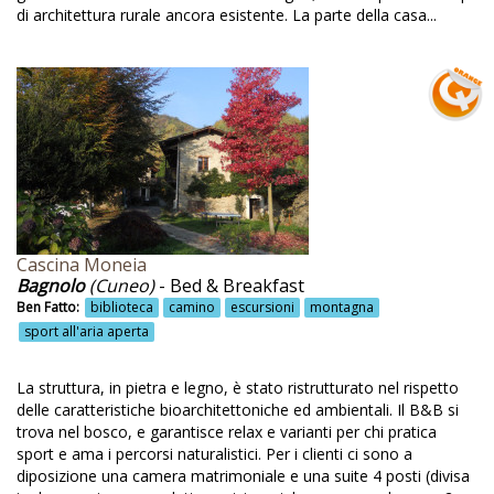
Di cucina
di architettura rurale ancora esistente. La parte della casa...
Didattica per scuole
Dieta meditarranea
Diffusore di acqua rivitalizzata
Dimora storica
Dispender sapone e shampoo
Dolci fatti in casa
Cascina Moneia
Dolomiti
Bagnolo
(Cuneo)
- Bed & Breakfast
Ben Fatto:
biblioteca
camino
escursioni
montagna
Eco-piscina con acqua salata
sport all'aria aperta
Ecosostenibile
La struttura, in pietra e legno, è stato ristrutturato nel rispetto
Ecosostenibilità
delle caratteristiche bioarchitettoniche ed ambientali. Il B&B si
Edificio ristrutturato
trova nel bosco, e garantisce relax e varianti per chi pratica
sport e ama i percorsi naturalistici. Per i clienti ci sono a
Edilizia ecosostenibile
diposizione una camera matrimoniale e una suite 4 posti (divisa