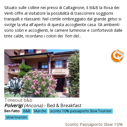
Montagna
Situato sulle colline nei pressi di Caltagirone, il B&B la Rosa dei
Montaione
Venti offre al visitatore la possibilità di trascorrere soggiorni
tranquilli e rilassanti. Nel cortile ombreggiato dal grande gelso si
Monte Subasio
svolge la vita all'aperto di questa accogliente casa. Gli ambienti
sono sobri e accoglienti, le camere luminose e confortevoli dalle
Mostra attrezzi agricoli
tinte calde, ricordano i colori dei fiori del...
Mostre d'arte
Mountain bike
Mountain-biking
Mura in tufo
Museo attrezzi agricoli
Natura
Timeout b&b
Natura incontaminata
Polverigi
(Ancona)
- Bed & Breakfast
No barriere architettoniche
Ben Fatto:
B&B
Marche
sconto 10% passaporto Slow Tourism
slow tourism
Noceto
Sconto Passaporto Slow 10%