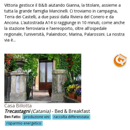
Noleggio bici
Vittoria gestisce il B&B aiutando Gianna, la titolare, assieme a
tutta la grande famiglia Mancinelli. Ci troviamo in campagna,
Noleggio biciclette
Terra dei Castelli, a due passi dalla Riviera del Conero e da
Ancona. L’autostrada A14 si raggiunge in 10 minuti, come anche
Nordic walking
la stazione ferroviaria e l’aereoporto, oltre all'ospedale
regionale, l'università, Palaindoor, Marina, Palarossini. La nostra
Nordik walking
via è...
Noto
Oasi di relax
Olio
Oliveti
Omaggi di benvenuto
Omaggio agli ospiti
Casa Billotta
Omaggio benvenuto
Trecastagni
(Catania)
- Bed & Breakfast
Omaggio di benvenuto
Ben Fatto:
produzione vini
raccolta differenziata
risparmio energetico
Ortezzano