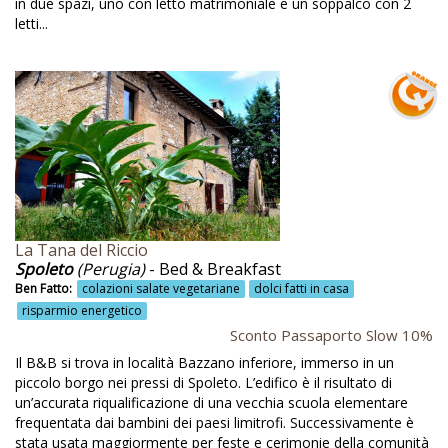
in due spazi, uno con letto matrimoniale e un soppalco con 2
Emilia-Romagna
letti...
Energia da fonti rinnovabili
Energia pulita
Energia rinnovabile
Energia solare
Energie rinnovabili
Enogastronomia tipica
La Tana del Riccio
Equitazione naturale
Spoleto
(Perugia)
- Bed & Breakfast
Ben Fatto:
colazioni salate vegetariane
dolci fatti in casa
Erbe officinali
risparmio energetico
Erbolario
Sconto Passaporto Slow 10%
Il B&B si trova in località Bazzano inferiore, immerso in un
Erboristeria
piccolo borgo nei pressi di Spoleto. L’edifico è il risultato di
Escurisoni a cavallo
un’accurata riqualificazione di una vecchia scuola elementare
frequentata dai bambini dei paesi limitrofi. Successivamente è
Escursione
stata usata maggiormente per feste e cerimonie della comunità