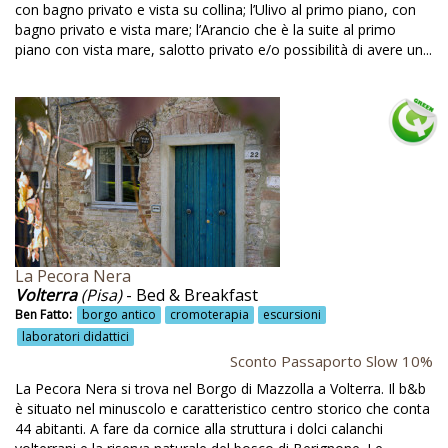
Gallura
con bagno privato e vista su collina; l’Ulivo al primo piano, con
bagno privato e vista mare; l’Arancio che è la suite al primo
Gastronomia trentina
piano con vista mare, salotto privato e/o possibilità di avere un...
Giardini con visite guidate
Giochi
Giochi per bambini
Giornate nell'orto
Glicine monumentale
Gorizia
La Pecora Nera
Grappe
Volterra
(Pisa)
- Bed & Breakfast
Ben Fatto:
borgo antico
cromoterapia
escursioni
Grotta artificiale
laboratori didattici
Hotel
Sconto Passaporto Slow 10%
La Pecora Nera si trova nel Borgo di Mazzolla a Volterra. Il b&b
Il Dominio di Bagnoli
è situato nel minuscolo e caratteristico centro storico che conta
Impatto zero
44 abitanti. A fare da cornice alla struttura i dolci calanchi