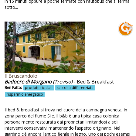
Degustazione
in 15 minuti oppure a poche fermate con l'autobus che si ferma
sotto...
Degustazione di prodotti locali
Degustazione e vendita di prodotti
Degustazione olio EVO
Degustazione prodotti fatti in casa
Degustazione prodotti locali
Degustazioni
Degustazioni al frantoio
Il Bruscandolo
Badoere di Morgano
(Treviso)
- Bed & Breakfast
Degustazioni biologiche
Ben Fatto:
prodotti riciclati
raccolta differenziata
risparmio energetico
Degustazioni di vini
Degustazioni guidate
Il bed & breakfast si trova nel cuore della campagna veneta, in
zona parco del fiume Sile. Il b&b è una tipica casa colonica
Degustazioni prodotti locali
personalmente restaurata dai proprietari limitandosi a soli
Detersivi biologici
interventi conservativi mantenendo l’aspetto originario. Nel
giardino c’è ancora l’antico fienile in legno, uno dei pochi esempi