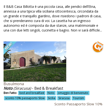
Orti
Il B&B Casa Billotta è una piccola casa, alle pendici dell’Etna,
annessa a una tipica villa siciliana ottocentesca, circondata da
Orto
un grande e tranquillo giardino, dove risiedono i padroni di casa,
che si prenderanno cura di voi. La casetta ha un ingresso
Orto bio
autonomo ed è composta da due stanze, una matrimoniale e
Orto biologico
una con due letti singoli, cucinetta e bagno. Non vi sarà difficile...
Orto e frutteto
Orto sinergico
Osimo
Padova
Paesaggi
Palermo
Busulmona
Palestra
Noto
(Siracusa)
- Bed & Breakfast
Ben Fatto:
bed and breakfast
Noto
omaggio di benvenuto
Panificazione
sconto 10% passaporto Slow
Sicilia
Siracusa
Tourism
Sconto Passaporto Slow 10%
Pannelli fotovoltaici