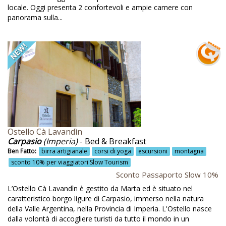
locale. Oggi presenta 2 confortevoli e ampie camere con
Escursioni
panorama sulla...
Escursioni a cavallo
Escursioni a piedi
Escursioni attive con esperti
Escursioni con gli asini
Escursioni e passeggiate
Escursioni guidate
Ostello Cà Lavandìn
Escursioni in barca
Carpasio
(Imperia)
- Bed & Breakfast
Escursioni naturalistiche
Ben Fatto:
birra artigianale
corsi di yoga
escursioni
montagna
sconto 10% per viaggiatori Slow Tourism
Escursioni storico-culturali
Sconto Passaporto Slow 10%
Escursioni sul territorio
L’Ostello Cà Lavandìn è gestito da Marta ed è situato nel
caratteristico borgo ligure di Carpasio, immerso nella natura
Escursioni trekking
della Valle Argentina, nella Provincia di Imperia. L'Ostello nasce
dalla volontà di accogliere turisti da tutto il mondo in un
Escursiosni naturalistiche