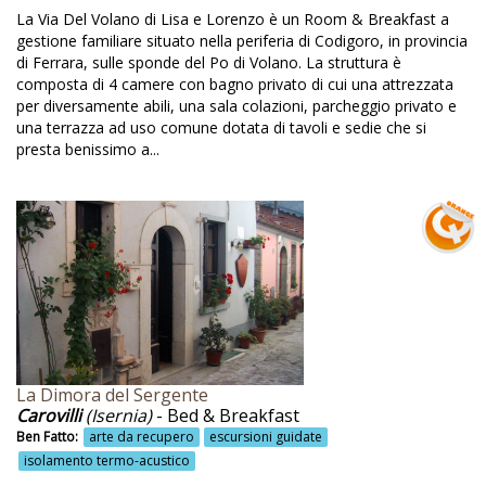
La Via Del Volano di Lisa e Lorenzo è un Room & Breakfast a
Laghi
gestione familiare situato nella periferia di Codigoro, in provincia
Lago
di Ferrara, sulle sponde del Po di Volano. La struttura è
composta di 4 camere con bagno privato di cui una attrezzata
Lago Trasimeno
per diversamente abili, una sala colazioni, parcheggio privato e
una terrazza ad uso comune dotata di tavoli e sedie che si
Lampade a led e a risparmio energetico
presta benissimo a...
Lampadine a basso consumo
Latte e formaggi biologici
Lavorazione latte
Le Capanne
Le Terre di Isa
Leaf peeping
La Dimora del Sergente
Lecce
Carovilli
(Isernia)
- Bed & Breakfast
Ben Fatto:
arte da recupero
escursioni guidate
Legno naturale
isolamento termo-acustico
Lezioni di cucina