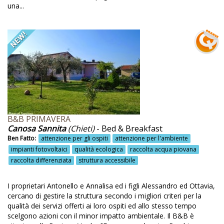
una...
Appartamenti
Aquila
Architettura medievale
Area giochi bambini
Armezzano
Armonia
Arrampicata in parete
B&B PRIMAVERA
Canosa Sannita
(Chieti)
- Bed & Breakfast
Arrampicate
Ben Fatto:
attenzione per gli ospiti
attenzione per l'ambiente
Arte
impianti fotovoltaici
qualità ecologica
raccolta acqua piovana
raccolta differenziata
struttura accessibile
Arte da recupero
Arte e cultura del territorio
I proprietari Antonello e Annalisa ed i figli Alessandro ed Ottavia,
cercano di gestire la struttura secondo i migliori criteri per la
Ascoli Piceno
qualità dei servizi offerti ai loro ospiti ed allo stesso tempo
scelgono azioni con il minor impatto ambientale. Il B&B è
Asini