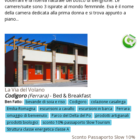
volterrani e la riserva naturale del bosco di Berignone. Le
Impianti fotovoltaici
camere/suite sono 3 ispirate al mondo femminile. Eva è il nome
della camera dedicata alla prima donna e si trova appunto a
Impianti sciistici
piano...
Impianto di teleriscaldamento
Impianto fotovoltaico
Informazioni sul territorio
Isolamento termo-acustico
Itinerari botanici
Jacuzzi
La Via del Volano
La Salle
Codigoro
(Ferrara)
- Bed & Breakfast
Ben Fatto:
bevande di soia e riso
Codigoro
colazione casalinga
Laboratori artistici
Emilia-Romagna
escurisoni a cavallo
escursioni in barca
Ferrara
Laboratori di smielatura
omaggio di benvenuto
Parco del Delta del Po
prodotti artigianali
prodotti biologici
sconto 10% passaporto Slow Tourism
Laboratori didattici
Struttura classe energetica classe A
Laboratori per bambini
Sconto Passaporto Slow 10%