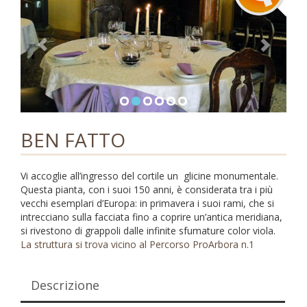
i
g
a
t
i
o
n
BEN FATTO
Vi accoglie all’ingresso del cortile un glicine monumentale.
Questa pianta, con i suoi 150 anni, è considerata tra i più
vecchi esemplari d’Europa: in primavera i suoi rami, che si
intrecciano sulla facciata fino a coprire un’antica meridiana,
si rivestono di grappoli dalle infinite sfumature color viola.
La struttura si trova vicino al Percorso ProArbora n.1
Descrizione