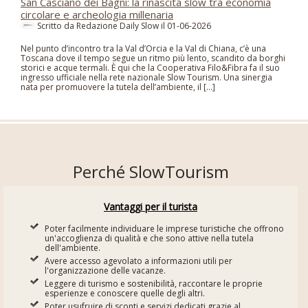
San Casciano dei Bagni: la rinascita slow tra economia
circolare e archeologia millenaria
Scritto da Redazione Daily Slow il
01-06-2026
Nel punto d’incontro tra la Val d’Orcia e la Val di Chiana, c’è una
Toscana dove il tempo segue un ritmo più lento, scandito da borghi
storici e acque termali. È qui che la Cooperativa Filo&Fibra fa il suo
ingresso ufficiale nella rete nazionale Slow Tourism. Una sinergia
nata per promuovere la tutela dell’ambiente, il […]
Perché SlowTourism
Vantaggi per il turista
Poter facilmente individuare le imprese turistiche che offrono
un'accoglienza di qualità e che sono attive nella tutela
dell'ambiente.
Avere accesso agevolato a informazioni utili per
l'organizzazione delle vacanze.
Leggere di turismo e sostenibilità, raccontare le proprie
esperienze e conoscere quelle degli altri.
Poter usufruire di sconti e servizi dedicati grazie al