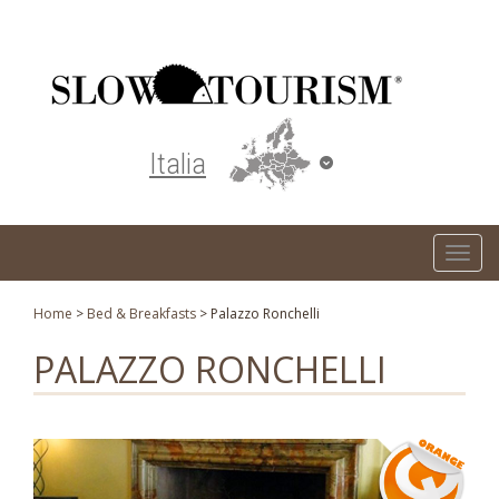
Turismo responsabile ed ecosostenibile
Italia
T
o
g
Home
>
Bed & Breakfasts
>
Palazzo Ronchelli
g
PALAZZO RONCHELLI
l
e
n
a
v