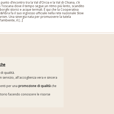
 punto d’incontro tra la Val d’Orcia e la Val di Chiana, c’è
 Toscana dove il tempo segue un ritmo più lento, scandito
borghi storici e acque termali. È qui che la Cooperativa
o&Fibra fa il suo ingresso ufficiale nella rete nazionale Slow
rism. Una sinergia nata per promuovere la tutela
l’ambiente, il […]
iche
di qualità.
n servizio, all'accoglienza vera e sincera
menti per una
promozione di qualità
che
itorio facendo conoscere le risorse