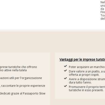
Nel
una
da 
Fil
Tou
del
Vantaggi per le imprese turist
mprese turistiche che offrono
Poter acquisire un marchio 
o attive nella tutela
Dare valore a un piatto, a u
offerta ai propri ospiti.
zioni utili per l'organizzazione
Avere a disposizione stru
dura tutto l’anno.
à, raccontare le proprie esperienze
Promuovere il proprio terr
turistiche in esso presenti.
i dedicati grazie al Passaporto Slow