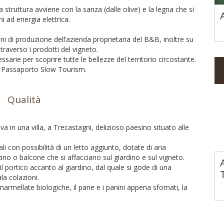
 struttura avviene con la sanza (dalle olive) e la legna che si
i ad energia elettrica.
 vini di produzione dell’azienda proprietaria del B&B, inoltre su
traverso i prodotti del vigneto.
sarie per scoprire tutte le bellezze del territorio circostante.
el Passaporto Slow Tourism.
Qualità
va in una villa, a Trecastagni, delizioso paesino situato alle
con possibilità di un letto aggiunto, dotate di aria
no o balcone che si affacciano sul giardino e sul vigneto.
il portico accanto al giardino, dal quale si gode di una
la colazioni.
le marmellate biologiche, il pane e i panini appena sfornati, la