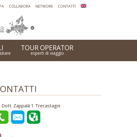
PA
COLLABORA
NETWORK
CONTATTI
ia
I
TOUR OPERATOR
isitare
esperti di viaggio
ONTATTI
a Dott. Zappalà 1 Trecastagni