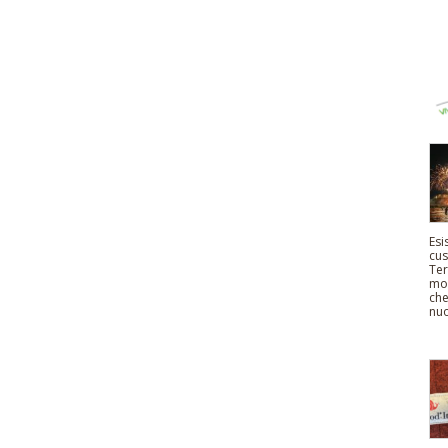
Esi
cus
Ter
mol
che
nuo