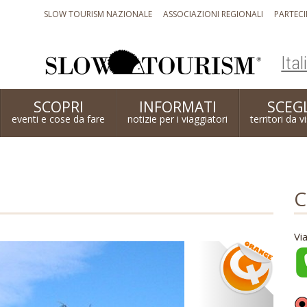
SLOW TOURISM NAZIONALE
ASSOCIAZIONI REGIONALI
PARTECI
Ital
SCOPRI
INFORMATI
SCEGL
eventi e cose da fare
notizie per i viaggiatori
territori da v
C
Vi