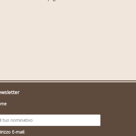
wsletter
ome
irizzo E-mail: