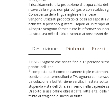
Il riscaldamento e la produzione di acqua calda della
ricava dalla vigna, non piu' col gas o con scaldabagn
Conoscenza della lingua inglese e francese.
Vengono utilizzati prodotti tipici locali ed esposti i
richiesta si possono gustare i sapori di un tempo at
All’ospite vengono fornite tutte le informazioni neces
La struttura offre il 10% di sconto ai possessori d
Descrizione
Dintorni
Prezzi
Il B&B Il Vigneto che ospita fino a 15 persone si tro
pendici dell'Etna.
È composta da 5 comode camere triple-matrimoniali 
condizionata, termosifoni e TV, ognuna con terrazzi
La colazione a buffet, viene servita: in estate sotto 
stupenda vista dell'Etna; in inverno nella capiente sa
Di solito si usa offrire oltre il caffè, latte e tè, del
frutta di stagione e succhi di frutta.