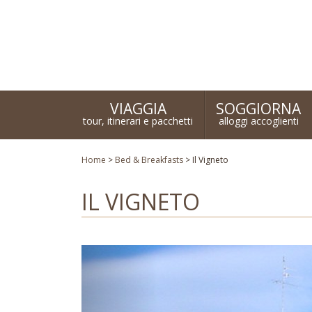
Turismo responsabile ed ecosostenibile
VIAGGIA
SOGGIORNA
tour, itinerari e pacchetti
alloggi accoglienti
Home
>
Bed & Breakfasts
>
Il Vigneto
IL VIGNETO