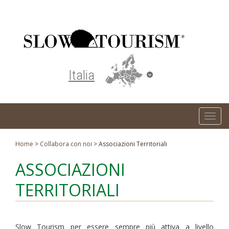
Turismo responsabile ed ecosostenibile
Italia
T
o
g
Home
>
Collabora con noi
>
Associazioni Territoriali
g
ASSOCIAZIONI
l
e
TERRITORIALI
n
a
v
Slow Tourism per essere sempre più attiva a livello