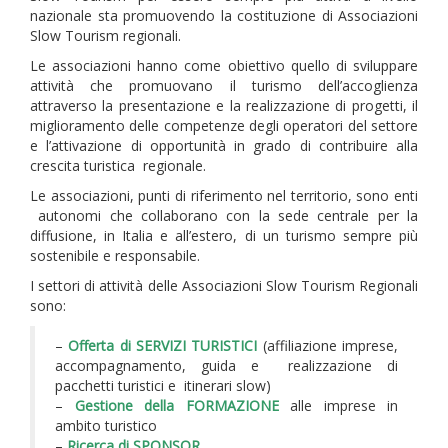
i
nazionale sta promuovendo la costituzione di Associazioni
g
Slow Tourism regionali.
a
Le associazioni hanno come obiettivo quello di sviluppare
t
attività che promuovano il turismo dell’accoglienza
attraverso la presentazione e la realizzazione di progetti, il
i
miglioramento delle competenze degli operatori del settore
o
e l’attivazione di opportunità in grado di contribuire alla
n
crescita turistica regionale.
Le associazioni, punti di riferimento nel territorio, sono enti
autonomi che collaborano con la sede centrale per la
diffusione, in Italia e all’estero, di un turismo sempre più
sostenibile e responsabile.
I settori di attività delle Associazioni Slow Tourism Regionali
sono:
–
Offerta di SERVIZI TURISTICI
(affiliazione imprese,
accompagnamento, guida e realizzazione di
pacchetti turistici e itinerari slow)
–
Gestione della
FORMAZIONE
alle imprese in
ambito turistico
–
Ricerca di SPONSOR